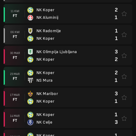
2
NK Koper
11 KWI
FT
1
NK Aluminij
1
NK Radomlje
06 KWI
FT
1
NK Koper
3
NK Olimpija Ljubljana
30 MAR
FT
2
NK Koper
2
NK Koper
23 MAR
FT
1
NS Mura
3
NK Maribor
17 MAR
FT
1
NK Koper
1
NK Koper
14 MAR
FT
3
NK Celje
1
NK Koper