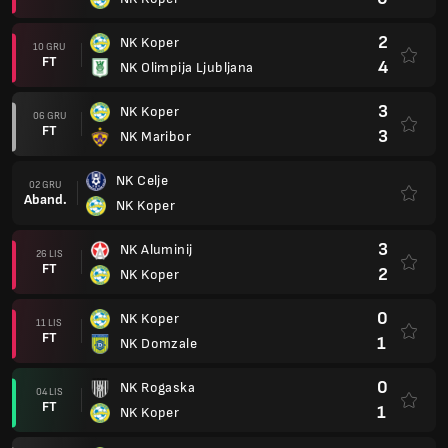
2
NK Koper
10 GRU
FT
4
NK Olimpija Ljubljana
3
NK Koper
06 GRU
FT
3
NK Maribor
NK Celje
02 GRU
Aband.
NK Koper
3
NK Aluminij
26 LIS
FT
2
NK Koper
0
NK Koper
11 LIS
FT
1
NK Domzale
0
NK Rogaska
04 LIS
FT
1
NK Koper