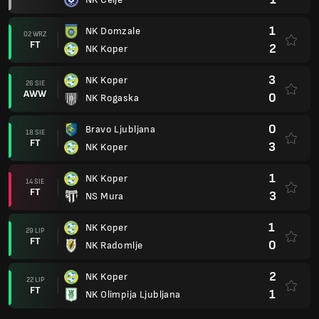
1
NK Domzale
02 WRZ
FT
2
NK Koper
3
NK Koper
26 SIE
AWW
0
NK Rogaska
0
Bravo Ljubljana
18 SIE
FT
3
NK Koper
1
NK Koper
14 SIE
FT
3
NS Mura
1
NK Koper
29 LIP
FT
0
NK Radomlje
2
NK Koper
22 LIP
FT
1
NK Olimpija Ljubljana