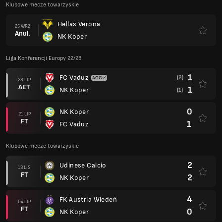
Klubowe mecze towarzyskie
Hellas Verona
25 WRZ
Anul.
NK Koper
Liga Konferencji Europy 22/23
1
FC Vaduz
(2)
28 LIP
AET
1
NK Koper
(1)
0
NK Koper
21 LIP
FT
1
FC Vaduz
Klubowe mecze towarzyskie
2
Udinese Calcio
13 LIS
FT
2
NK Koper
4
FK Austria Wiedeń
04 LIP
FT
0
NK Koper