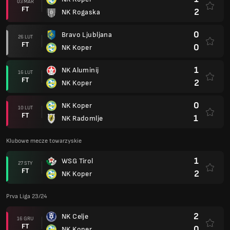
03 MAR
FT
2
NK Rogaska
0
Bravo Ljubljana
26 LUT
FT
0
NK Koper
1
NK Aluminij
16 LUT
FT
2
NK Koper
0
NK Koper
10 LUT
FT
1
NK Radomlje
Klubowe mecze towarzyskie
1
WSG Tirol
27 STY
FT
2
NK Koper
Prva Liga 23/24
2
NK Celje
16 GRU
FT
0
NK Koper