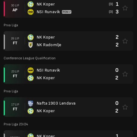
1
NK Koper
(3)
30 LIP
AP
3
NSI Runavik
(3)
Prva Liga
2
NK Koper
26 LIP
FT
2
NK Radomlje
Conference League Qualification
0
NSI Runavik
23 LIP
FT
2
NK Koper
Prva Liga
0
Nafta 1903 Lendava
17 LIP
FT
2
NK Koper
Prva Liga 23/24
1
NK Koper