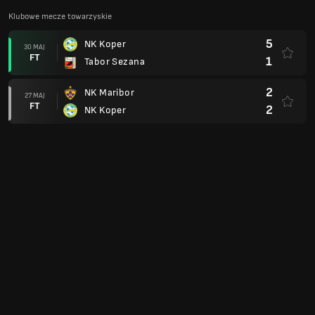
Klubowe mecze towarzyskie
5
NK Koper
30 MAJ
FT
1
Tabor Sezana
2
NK Maribor
27 MAJ
FT
2
NK Koper