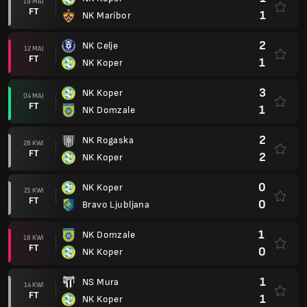
19 MAJ
FT
1
NK Maribor
2
NK Celje
12 MAJ
FT
1
NK Koper
3
NK Koper
04 MAJ
FT
1
NK Domzale
2
NK Rogaska
28 KWI
FT
2
NK Koper
0
NK Koper
21 KWI
FT
0
Bravo Ljubljana
1
NK Domzale
18 KWI
FT
0
NK Koper
1
NS Mura
14 KWI
FT
1
NK Koper