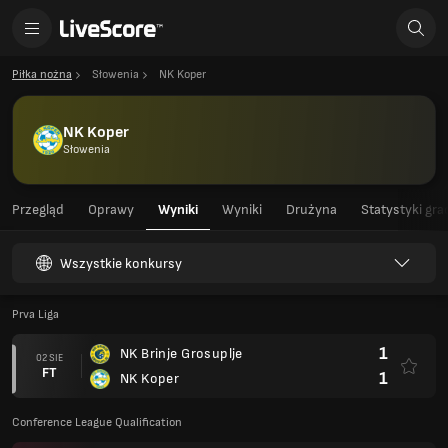
Piłka nożna
Słowenia
NK Koper
NK Koper
Słowenia
Przegląd
Oprawy
Wyniki
Wyniki
Drużyna
Statystyki gra
Wszystkie konkursy
Prva Liga
1
NK Brinje Grosuplje
02 SIE
FT
1
NK Koper
Conference League Qualification