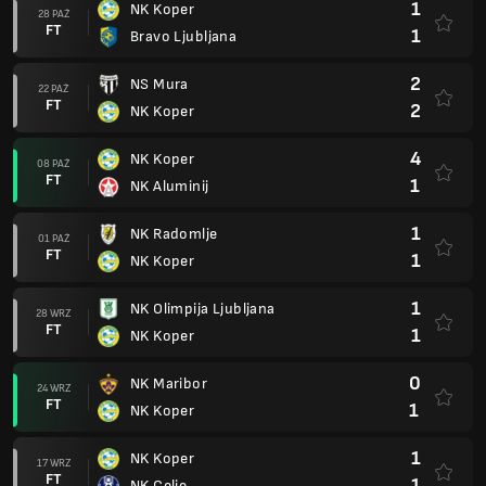
1
NK Koper
28 PAŹ
FT
1
Bravo Ljubljana
2
NS Mura
22 PAŹ
FT
2
NK Koper
4
NK Koper
08 PAŹ
FT
1
NK Aluminij
1
NK Radomlje
01 PAŹ
FT
1
NK Koper
1
NK Olimpija Ljubljana
28 WRZ
FT
1
NK Koper
0
NK Maribor
24 WRZ
FT
1
NK Koper
1
NK Koper
17 WRZ
FT
1
NK Celje