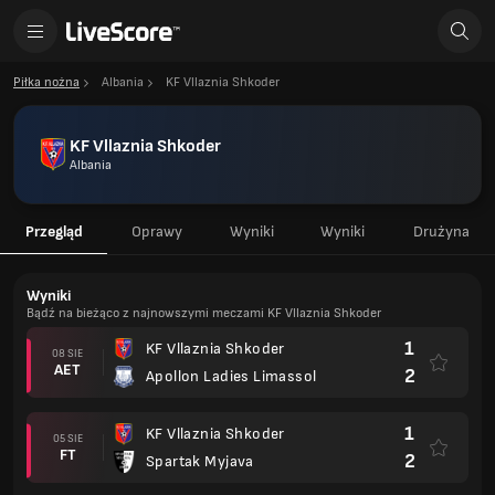
Piłka nożna
Albania
KF Vllaznia Shkoder
KF Vllaznia Shkoder
Albania
Przegląd
Oprawy
Wyniki
Wyniki
Drużyna
Wyniki
Bądź na bieżąco z najnowszymi meczami KF Vllaznia Shkoder
1
KF Vllaznia Shkoder
08 SIE
AET
2
Apollon Ladies Limassol
1
KF Vllaznia Shkoder
05 SIE
FT
2
Spartak Myjava