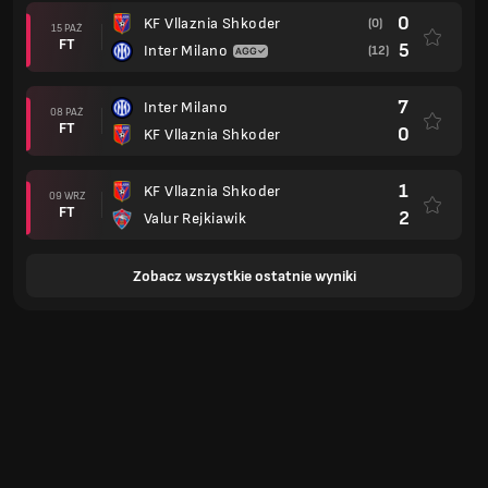
0
KF Vllaznia Shkoder
(0)
15 PAŹ
FT
5
Inter Milano
(12)
7
Inter Milano
08 PAŹ
FT
0
KF Vllaznia Shkoder
1
KF Vllaznia Shkoder
09 WRZ
FT
2
Valur Rejkiawik
Zobacz wszystkie ostatnie wyniki