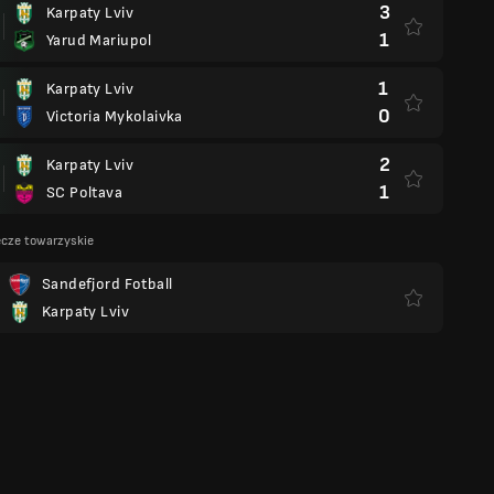
3
Karpaty Lviv
1
Yarud Mariupol
1
Karpaty Lviv
0
Victoria Mykolaivka
2
Karpaty Lviv
1
SC Poltava
cze towarzyskie
Sandefjord Fotball
Karpaty Lviv