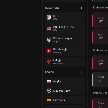
Klubowe me
ROZGRYWKI
MLS
07 LUT
USA
FT
USL League One
USA
28 STY
FT
Premier League
Anglia
Bundesliga
Klubowe me
Niemcy
LaLiga
25 LIP
FT
Hiszpania
REGION
13 LIP
FT
Anglia
Liga Mistrzów
Persha Liga
Hiszpania
24 MAJ
FT