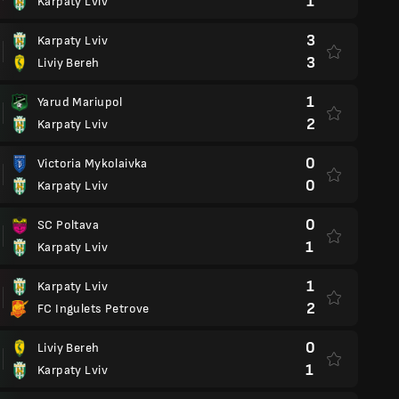
1
Karpaty Lviv
3
Karpaty Lviv
3
Liviy Bereh
1
Yarud Mariupol
2
Karpaty Lviv
0
Victoria Mykolaivka
0
Karpaty Lviv
0
SC Poltava
1
Karpaty Lviv
1
Karpaty Lviv
2
FC Ingulets Petrove
0
Liviy Bereh
1
Karpaty Lviv