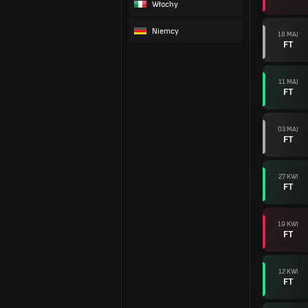
Włochy
Niemcy
18 MAJ
FT
11 MAJ
FT
03 MAJ
FT
27 KWI
FT
19 KWI
FT
12 KWI
FT