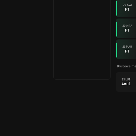
06 KWI
FT
29 MAR
FT
23 MAR
FT
Klubowe me
23 LUT
Anul.