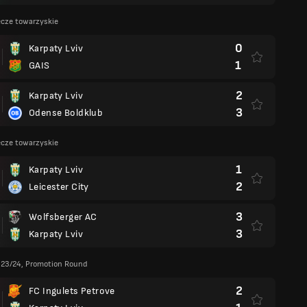
cze towarzyskie
0
Karpaty Lviv
1
GAIS
2
Karpaty Lviv
3
Odense Boldklub
cze towarzyskie
1
Karpaty Lviv
2
Leicester City
3
Wolfsberger AC
3
Karpaty Lviv
 23/24, Promotion Round
2
FC Ingulets Petrove