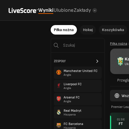
Wyniki
Ulubione
Zakłady
Piłka nożna
Hokej
Koszykówka
Piłka nożna
Ka
ZESPOŁY
Uk
Manchester United FC
Anglia
Przegl
Liverpool FC
Anglia
Wsz
Arsenal FC
Anglia
Premier Le
Real Madryt
Hiszpania
01 SIE
FT
FC Barcelona
Hiszpania