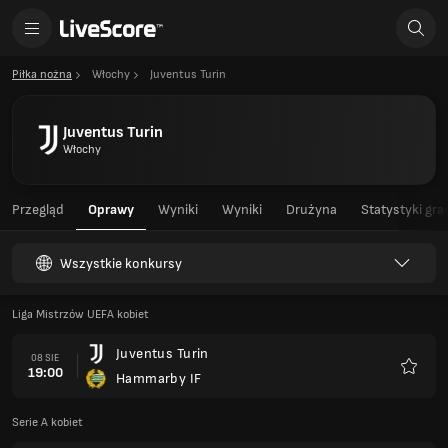
Piłka nożna
Włochy
Juventus Turin
Juventus Turin
Włochy
Przegląd
Oprawy
Wyniki
Wyniki
Drużyna
Statystyki gra
Wszystkie konkursy
Liga Mistrzów UEFA kobiet
Juventus Turin
08 SIE
19:00
Hammarby IF
Ulubio
Serie A kobiet