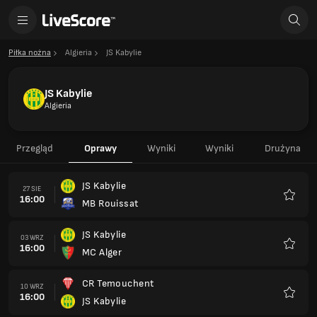
Piłka nożna
Algieria
JS Kabylie
JS Kabylie
Algieria
Przegląd
Oprawy
Wyniki
Wyniki
Drużyna
JS Kabylie
27 SIE
16:00
MB Rouissat
Ulubio
JS Kabylie
03 WRZ
16:00
MC Alger
Ulubio
CR Temouchent
10 WRZ
16:00
JS Kabylie
Ulubio