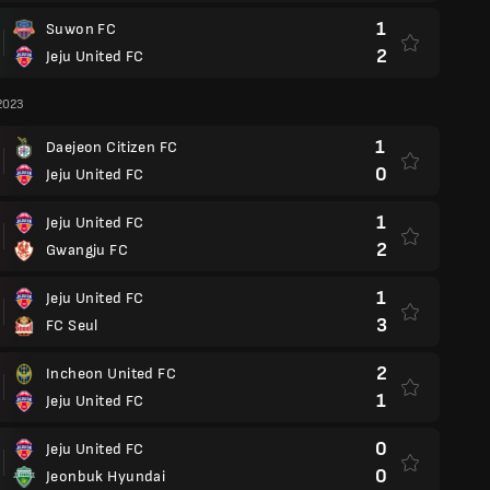
1
Suwon FC
2
Jeju United FC
2023
1
Daejeon Citizen FC
0
Jeju United FC
1
Jeju United FC
2
Gwangju FC
1
Jeju United FC
3
FC Seul
2
Incheon United FC
1
Jeju United FC
0
Jeju United FC
0
Jeonbuk Hyundai