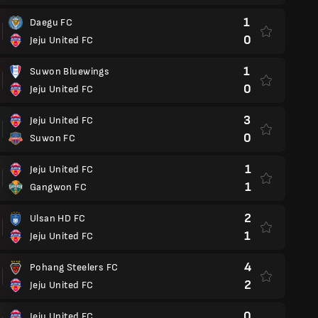
1
Daegu FC
0
Jeju United FC
1
Suwon Bluewings
0
Jeju United FC
3
Jeju United FC
0
Suwon FC
1
Jeju United FC
1
Gangwon FC
2
Ulsan HD FC
1
Jeju United FC
4
Pohang Steelers FC
2
Jeju United FC
0
Jeju United FC