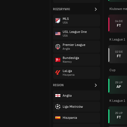
Klubowe me
ROZGRYWKI
MLS
04 SIE
USA
FT
USL League One
USA
K League 1
Premier League
Anglia
02 SIE
FT
Bundesliga
Niemcy
Cup
LaLiga
Hiszpania
29 LIP
REGION
AP
Anglia
K League 1
Liga Mistrzów
26 LIP
FT
Hiszpania