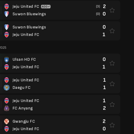
2
Jeju United FC
(3)
0
Suwon Bluewings
(0)
0
Suwon Bluewings
1
Jeju United FC
2025
0
Ulsan HD FC
1
Jeju United FC
1
Jeju United FC
1
Daegu FC
1
Jeju United FC
2
FC Anyang
2
Gwangju FC
0
Jeju United FC