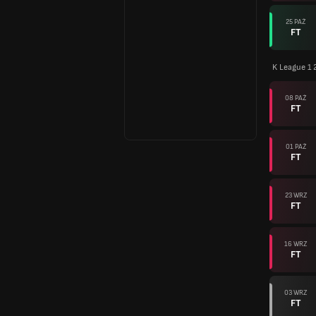
25 PAŹ
FT
K League 1 
08 PAŹ
FT
01 PAŹ
FT
23 WRZ
FT
16 WRZ
FT
03 WRZ
FT