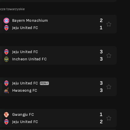
cze towarzyskie
2
Bayern Monachium
1
Jeju United FC
3
Jeju United FC
3
Incheon United FC
3
Jeju United FC
3
Hwaseong FC
1
Gwangju FC
2
Jeju United FC