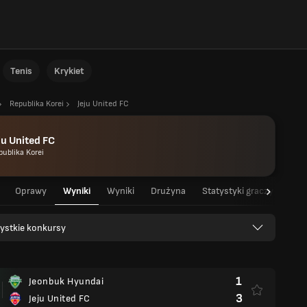
Tenis
Krykiet
Republika Korei
Jeju United FC
ju United FC
publika Korei
Oprawy
Wyniki
Wyniki
Drużyna
Statystyki graczy
Sta
ystkie konkursy
1
Jeonbuk Hyundai
3
Jeju United FC