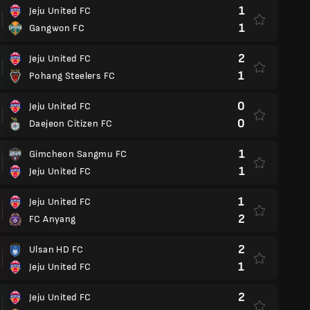
1
Jeju United FC
1
Gangwon FC
2
Jeju United FC
1
Pohang Steelers FC
0
Jeju United FC
0
Daejeon Citizen FC
1
Gimcheon Sangmu FC
1
Jeju United FC
1
Jeju United FC
2
FC Anyang
2
Ulsan HD FC
1
Jeju United FC
2
Jeju United FC