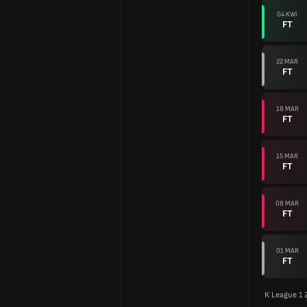
04 KWI
FT
22 MAR
FT
18 MAR
FT
15 MAR
FT
08 MAR
FT
01 MAR
FT
K League 1 