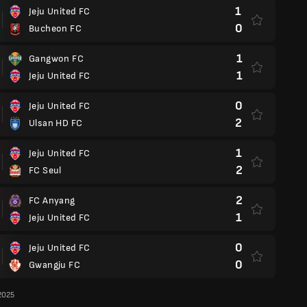
1
Jeju United FC
0
Bucheon FC
1
Gangwon FC
1
Jeju United FC
0
Jeju United FC
2
Ulsan HD FC
1
Jeju United FC
2
FC Seul
2
FC Anyang
1
Jeju United FC
0
Jeju United FC
0
Gwangju FC
2025