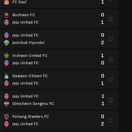
1
FC Seul
0
Bucheon FC
1
Jeju United FC
0
Jeju United FC
2
Jeonbuk Hyundai
1
Incheon United FC
0
Jeju United FC
0
Daejeon Citizen FC
1
Jeju United FC
1
Jeju United FC
1
Gimcheon Sangmu FC
0
Pohang Steelers FC
2
Jeju United FC