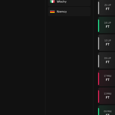
Włochy
21 LIP
FT
Niemcy
18 LIP
FT
12 LIP
FT
05 LIP
FT
17 MAJ
FT
13 MAJ
FT
09 MAJ