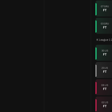
07 GRU
FT
03 GRU
FT
K League 1 
30 LIS
FT
23 LIS
FT
08 LIS
FT
02 LIS
FT