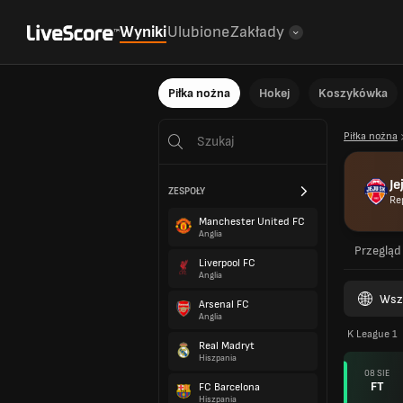
Wyniki
Ulubione
Zakłady
Piłka nożna
Hokej
Koszykówka
Piłka nożna
Je
ZESPOŁY
Re
Manchester United FC
Anglia
Przegląd
Liverpool FC
Anglia
Wsz
Arsenal FC
Anglia
K League 1
Real Madryt
Hiszpania
08 SIE
FT
FC Barcelona
Hiszpania