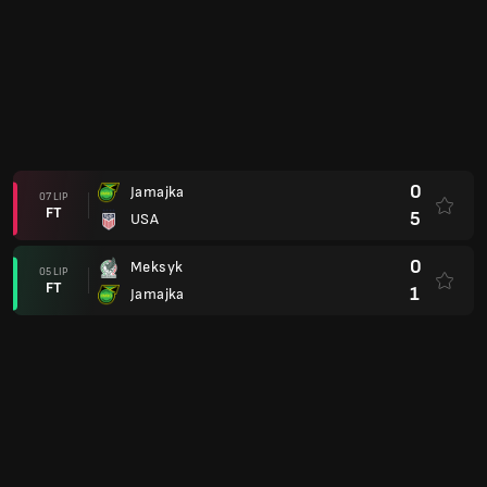
0
Jamajka
07 LIP
FT
5
USA
0
Meksyk
05 LIP
FT
1
Jamajka