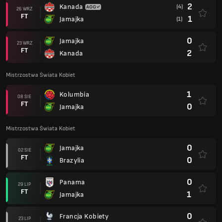
2
Kanada
(4)
26 WRZ
FT
1
Jamajka
(1)
0
Jamajka
23 WRZ
FT
2
Kanada
Mistrzostwa Świata Kobiet
1
Kolumbia
08 SIE
FT
0
Jamajka
Mistrzostwa Świata Kobiet
0
Jamajka
02 SIE
FT
0
Brazylia
0
Panama
29 LIP
FT
1
Jamajka
0
Francja Kobiety
23 LIP