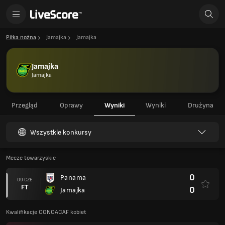
Piłka nożna
Jamajka
Jamajka
Jamajka
Jamajka
Przegląd
Oprawy
Wyniki
Wyniki
Drużyna
Wszystkie konkursy
Mecze towarzyskie
0
Panama
09 CZE
FT
0
Jamajka
Kwalifikacje CONCACAF kobiet