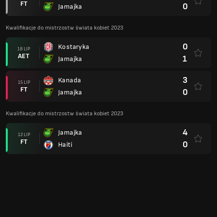
FT
0
Jamajka
Kwalifikacje do mistrzostw świata kobiet 2023
0
Kostaryka
18 LIP
AET
1
Jamajka
3
Kanada
15 LIP
FT
0
Jamajka
Kwalifikacje do mistrzostw świata kobiet 2023
4
Jamajka
12 LIP
FT
0
Haiti