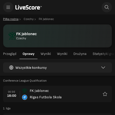
Piłka nożna
Czechy
FK Jablonec
FK Jablonec
Czechy
Przegląd
Oprawy
Wyniki
Wyniki
Drużyna
Statystyki gra
Wszystkie konkursy
Conference League Qualification
FK Jablonec
06 SIE
16:00
Rigas Futbola Skola
Ulubio
1. liga