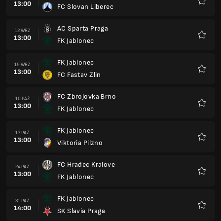
13:00
FC Slovan Liberec
Ulubio
AC Sparta Praga
12 WRZ
13:00
FK Jablonec
Ulubio
FK Jablonec
19 WRZ
13:00
FC Fastav Zlin
Ulubio
FC Zbrojovka Brno
10 PAŹ
13:00
FK Jablonec
Ulubio
FK Jablonec
17 PAŹ
13:00
Viktoria Pilzno
Ulubio
FC Hradec Kralove
24 PAŹ
13:00
FK Jablonec
Ulubio
FK Jablonec
31 PAŹ
14:00
SK Slavia Praga
Ulubio