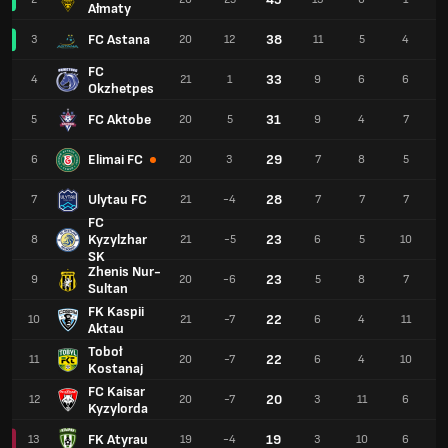
Ałmaty
FC Astana
38
3
20
12
11
5
4
FC
33
4
21
1
9
6
6
Okzhetpes
FC Aktobe
31
5
20
5
9
4
7
Elimai FC
29
6
20
3
7
8
5
Ulytau FC
28
7
21
-4
7
7
7
FC
Kyzylzhar
23
8
21
-5
6
5
10
SK
Zhenis Nur-
23
9
20
-6
5
8
7
Sultan
FK Kaspii
22
10
21
-7
6
4
11
Aktau
Toboł
22
11
20
-7
6
4
10
Kostanaj
FC Kaisar
20
12
20
-7
3
11
6
Kyzylorda
FK Atyrau
19
13
19
-4
3
10
6