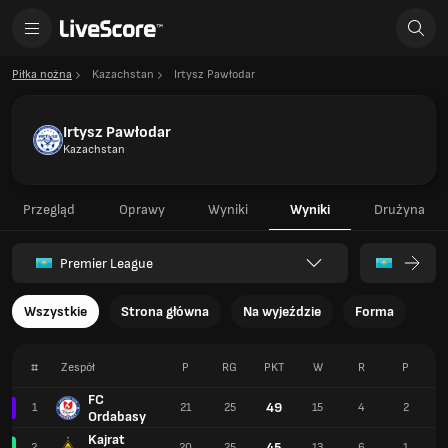
Piłka nożna
Kazachstan
Irtysz Pawłodar
Irtysz Pawłodar
Kazachstan
Przegląd
Oprawy
Wyniki
Wyniki
Drużyna
Premier League
Wszystkie
Strona główna
Na wyjeździe
Forma
#
Zespół
P
RG
PKT
W
R
P
FC
49
1
21
25
15
4
2
Ordabasy
Kajrat
45
2
20
25
13
6
1