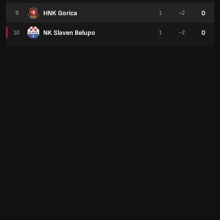
HNK Gorica
0
9
1
-2
NK Slaven Belupo
0
10
1
-2