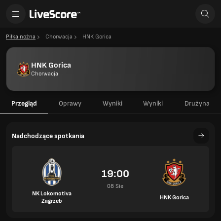
Piłka nożna
Chorwacja
HNK Gorica
HNK Gorica
Chorwacja
Przegląd
Oprawy
Wyniki
Wyniki
Drużyna
Nadchodzące spotkania
19:00
08 Sie
NK Lokomotiva
HNK Gorica
Zagrzeb