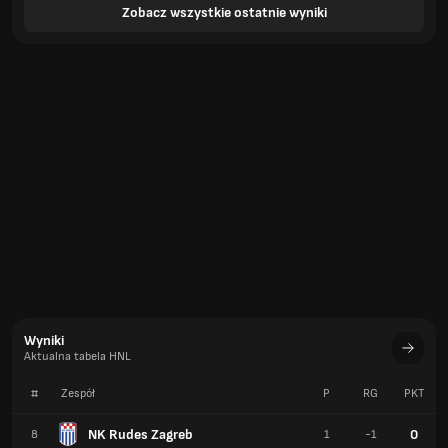
Zobacz wszystkie ostatnie wyniki
Wyniki
Aktualna tabela HNL
#
Zespół
P
RG
PKT
NK Rudes Zagreb
0
8
1
-1