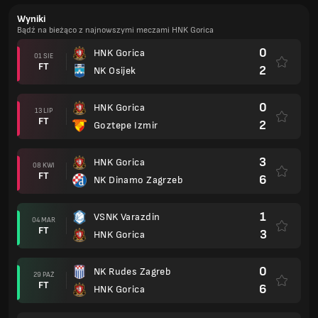
Wyniki
Bądź na bieżąco z najnowszymi meczami HNK Gorica
0
HNK Gorica
01 SIE
FT
2
NK Osijek
0
HNK Gorica
13 LIP
FT
2
Goztepe Izmir
3
HNK Gorica
08 KWI
FT
6
NK Dinamo Zagrzeb
1
VSNK Varazdin
04 MAR
FT
3
HNK Gorica
0
NK Rudes Zagreb
29 PAŹ
FT
6
HNK Gorica