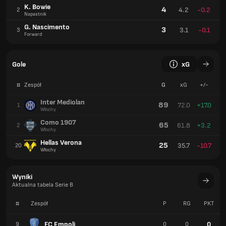
K. Bowie
4
4.2
-0.2
2
Napastnik
G. Nascimento
3
3.1
-0.1
3
Forward
Gole
xG
#
Zespół
G
xG
+/-
Inter Mediolan
89
72.0
+17.0
1
Włochy
Como 1907
65
61.8
+3.2
2
Włochy
Hellas Verona
25
35.7
-10.7
20
Włochy
Wyniki
Aktualna tabela Serie B
#
Zespół
P
RG
PKT
FC Empoli
0
9
0
0