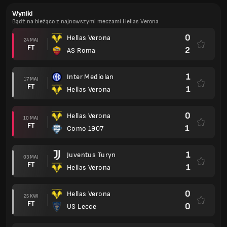
Wyniki
Bądź na bieżąco z najnowszymi meczami Hellas Verona
0
Hellas Verona
24 MAJ
FT
2
AS Roma
1
Inter Mediolan
17 MAJ
FT
1
Hellas Verona
0
Hellas Verona
10 MAJ
FT
1
Como 1907
1
Juventus Turyn
03 MAJ
FT
1
Hellas Verona
0
Hellas Verona
25 KWI
FT
0
US Lecce