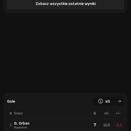
Zobacz wszystkie ostatnie wyniki
Gole
xG
#
Gracz
G
xG
+/-
G. Orban
7
10.5
-3.5
1
Napastnik