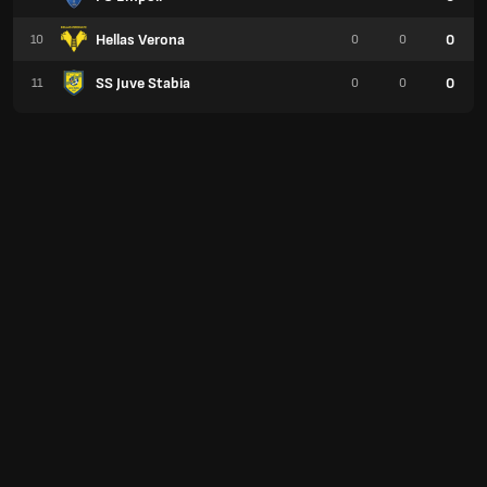
Hellas Verona
0
10
0
0
SS Juve Stabia
0
11
0
0