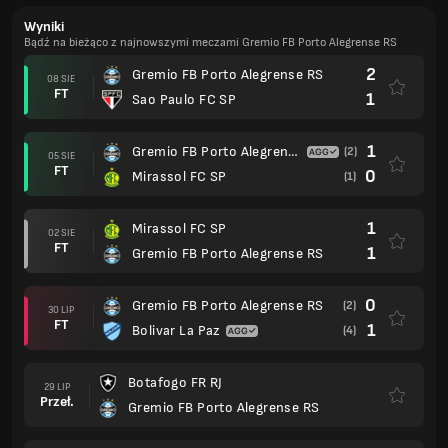
Wyniki
Bądź na bieżąco z najnowszymi meczami Gremio FB Porto Alegrense RS
2
Gremio FB Porto Alegrense RS
08 SIE
FT
1
Sao Paulo FC SP
1
Gremio FB Porto Alegrense RS
(2)
05 SIE
FT
0
Mirassol FC SP
(1)
1
Mirassol FC SP
02 SIE
FT
1
Gremio FB Porto Alegrense RS
0
Gremio FB Porto Alegrense RS
(2)
30 LIP
FT
1
Bolivar La Paz
(4)
Botafogo FR RJ
29 LIP
Przeł.
Gremio FB Porto Alegrense RS