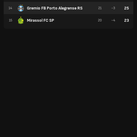
Gremio FB Porto Alegrense RS
25
14
21
-3
Mirassol FC SP
23
15
20
-4