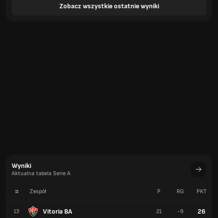
Zobacz wszystkie ostatnie wyniki
Wyniki
Aktualna tabela Serie A
#
Zespół
P
RG
PKT
Vitoria BA
26
13
21
-9