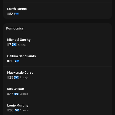
Laiith Fairnie
#52
Pomocnicy
Michael Garrity
#7
Szkocja
Callum Sandilands
#20
Mackenzie Carse
#25
Szkocja
Iain Wilson
#27
Szkocja
Louie Murphy
#28
Szkocja