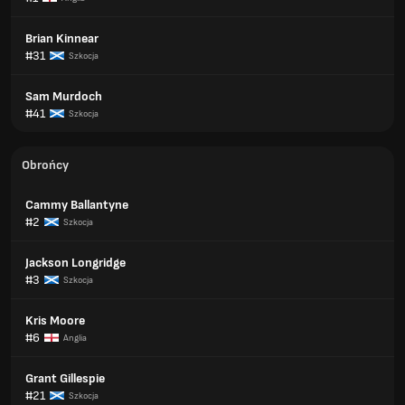
Brian Kinnear
#31
Szkocja
Sam Murdoch
#41
Szkocja
Obrońcy
Cammy Ballantyne
#2
Szkocja
Jackson Longridge
#3
Szkocja
Kris Moore
#6
Anglia
Grant Gillespie
#21
Szkocja