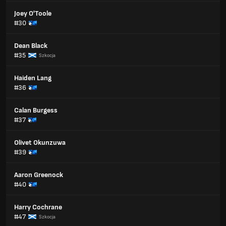
Joey O'Toole
#30
Dean Black
#35
Szkocja
Haiden Lang
#36
Calan Burgess
#37
Olivet Okunzuwa
#39
Aaron Greenock
#40
Harry Cochrane
#47
Szkocja