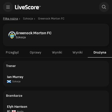
Piłka nożna
Szkocja
Greenock Morton FC
Greenock Morton FC
Szkocja
Przegląd
Oprawy
Wyniki
Wyniki
Drużyna
Trener
Ian Murray
Szkocja
Bramkarze
Elyh Harrison
#1
Anglia