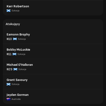
Kerr Robertson
Szkocja
Atakujący
Eamonn Brophy
#10
Szkocja
Bobby McLuckie
#11
Szkocja
Michael O'Halloran
#29
Szkocja
Grant Savoury
Szkocja
Jayden Gorman
Australia