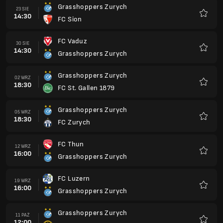
Grasshoppers Zurych
23 SIE
14:30
FC Sion
Ulubio
FC Vaduz
30 SIE
14:30
Grasshoppers Zurych
Ulubio
Grasshoppers Zurych
02 WRZ
18:30
FC St. Gallen 1879
Ulubio
Grasshoppers Zurych
05 WRZ
18:30
FC Zurych
Ulubio
FC Thun
12 WRZ
16:00
Grasshoppers Zurych
Ulubio
FC Luzern
19 WRZ
16:00
Grasshoppers Zurych
Ulubio
Grasshoppers Zurych
11 PAŹ
12:00