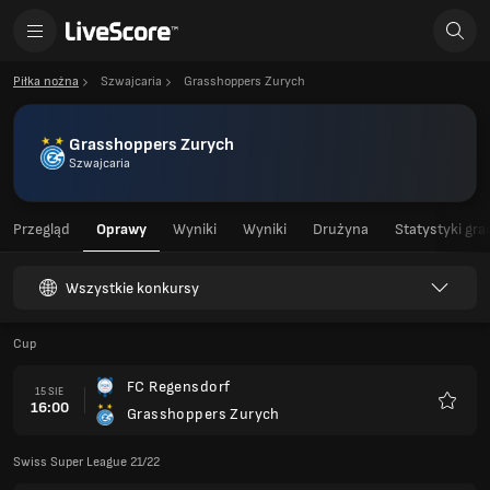
Piłka nożna
Szwajcaria
Grasshoppers Zurych
Grasshoppers Zurych
Szwajcaria
Przegląd
Oprawy
Wyniki
Wyniki
Drużyna
Statystyki gra
Wszystkie konkursy
Cup
FC Regensdorf
15 SIE
16:00
Grasshoppers Zurych
Ulubio
Swiss Super League 21/22