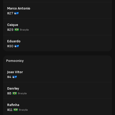
Marco Antonio
#27
Caique
#29
Brazylia
Eduardo
#30
Pomocnicy
Joao Vitor
#4
Danrley
#8
Brazylia
Rafinha
#11
Brazylia