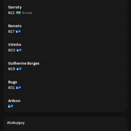
Garraty
#13
Brazylia
Nonato
#17
Vitinho
#20
Guilherme Borges
#28
Buga
#31
Arilson
Atakujący