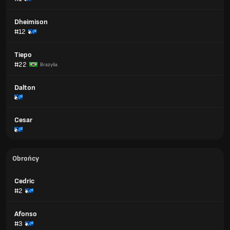
Dheimison
#12
Tiepo
#22
Brazylia
Dalton
Cesar
Obrońcy
Cedric
#2
Afonso
#3