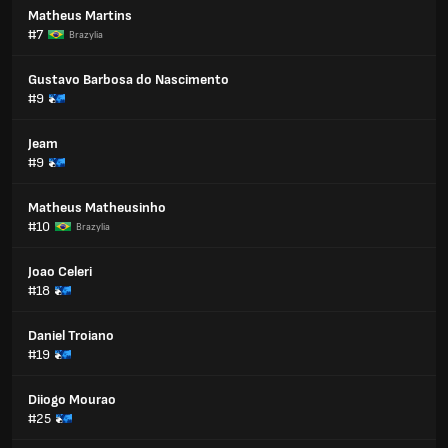
Matheus Martins
#7
Brazylia
Gustavo Barbosa do Nascimento
#9
Jeam
#9
Matheus Matheusinho
#10
Brazylia
Joao Celeri
#18
Daniel Troiano
#19
Diiogo Mourao
#25