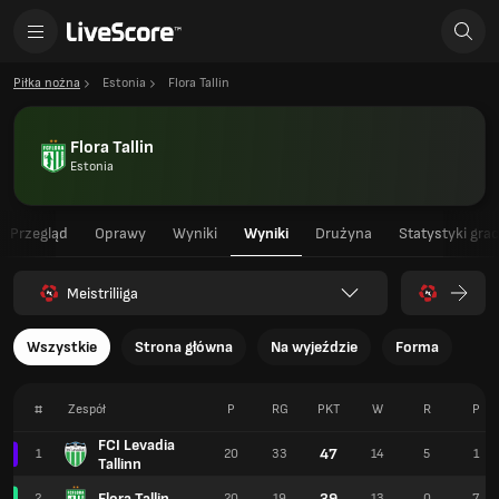
Piłka nożna
Estonia
Flora Tallin
Flora Tallin
Estonia
Przegląd
Oprawy
Wyniki
Wyniki
Drużyna
Statystyki gra
Meistriliiga
Wszystkie
Strona główna
Na wyjeździe
Forma
#
Zespół
P
RG
PKT
W
R
P
FCI Levadia
47
1
20
33
14
5
1
Tallinn
Flora Tallin
39
2
20
19
13
0
7