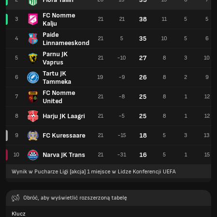
FC Nomme
38
3
21
21
11
5
5
Kalju
Paide
35
4
21
5
10
5
6
Linnameeskond
Parnu JK
27
5
21
-10
8
3
10
Vaprus
Tartu JK
26
6
19
-9
8
2
9
Tammeka
FC Nomme
25
7
21
-8
8
1
12
United
Harju JK Laagri
25
8
21
-5
8
1
12
FC Kuressaare
18
9
21
-15
5
3
13
Narva JK Trans
16
10
21
-31
5
1
15
Wynik w Pucharze Ligi [akcja] 1 miejsce w Lidze Konferencji UEFA
Obróć, aby wyświetlić rozszerzoną tabelę
Klucz