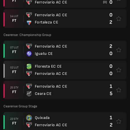
FT
0
Ferroviario AC CE
(0)
0
Ferroviario AC CE
14 LUT
FT
2
Fortaleza CE
Cearense: Championship Group
2
Ferroviario AC CE
07 LUT
FT
0
Iguatu CE
0
Floresta EC CE
02 LUT
FT
0
Ferroviario AC CE
1
Ferroviario AC CE
25 STY
FT
5
Ceara CE
Cearense Group Stage
1
Quixada
22 STY
FT
2
Ferroviario AC CE