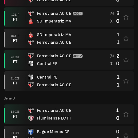
3
Ferroviario AC CE
(4)
12 LIP
FT
0
SD Imperatriz MA
(1)
1
SD Imperatriz MA
04 LIP
FT
1
Ferroviario AC CE
2
Ferroviario AC CE
(3)
28 CZE
FT
0
Central PE
(1)
1
Central PE
21 CZE
FT
1
Ferroviario AC CE
Serie D
1
Ferroviario AC CE
13 CZE
FT
0
Fluminense EC PI
0
Pague Menos CE
01 CZE
FT