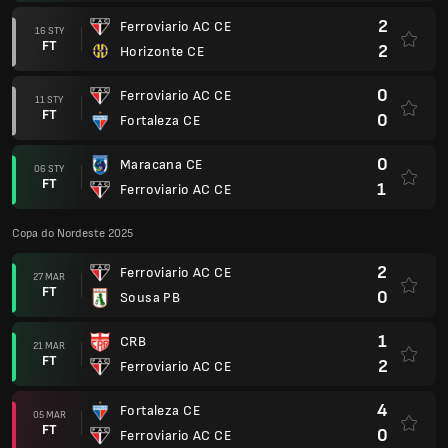
2
Ferroviario AC CE
16 STY
FT
2
Horizonte CE
0
Ferroviario AC CE
11 STY
FT
0
Fortaleza CE
0
Maracana CE
06 STY
FT
1
Ferroviario AC CE
Copa do Nordeste 2025
2
Ferroviario AC CE
27 MAR
FT
0
Sousa PB
1
CRB
21 MAR
FT
2
Ferroviario AC CE
4
Fortaleza CE
05 MAR
FT
0
Ferroviario AC CE