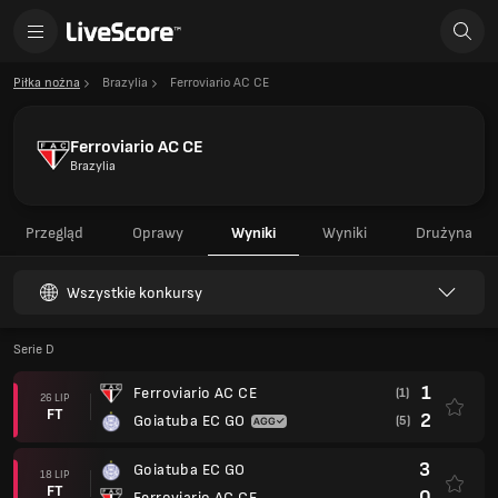
Piłka nożna
Brazylia
Ferroviario AC CE
Ferroviario AC CE
Brazylia
Przegląd
Oprawy
Wyniki
Wyniki
Drużyna
Wszystkie konkursy
Serie D
1
Ferroviario AC CE
(1)
26 LIP
FT
2
Goiatuba EC GO
(5)
3
Goiatuba EC GO
18 LIP
FT
0
Ferroviario AC CE