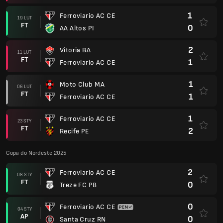
1
Ferroviario AC CE
19 LUT
FT
0
AA Altos PI
2
Vitoria BA
11 LUT
FT
1
Ferroviario AC CE
1
Moto Club MA
06 LUT
FT
1
Ferroviario AC CE
1
Ferroviario AC CE
23 STY
FT
2
Recife PE
Copa do Nordeste 2025
2
Ferroviario AC CE
08 STY
FT
0
Treze FC PB
0
Ferroviario AC CE
04 STY
AP
0
Santa Cruz RN