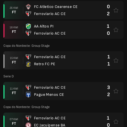
0
FC Atletico Cearense CE
26 KWI
FT
2
Ferroviario AC CE
1
AA Altos PI
18 KWI
FT
0
Ferroviario AC CE
Copa do Nordeste: Group Stage
1
Ferroviario AC CE
15 KWI
FT
1
Retro FC PE
Serie D
3
Ferroviario AC CE
11 KWI
FT
2
Pague Menos CE
Copa do Nordeste: Group Stage
1
Ferroviario AC CE
07 KWI
FT
0
EC Jacuipense BA