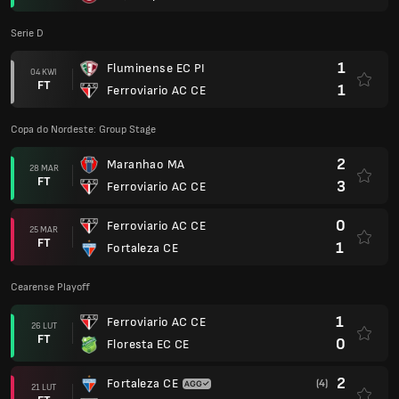
Serie D
1
Fluminense EC PI
04 KWI
FT
1
Ferroviario AC CE
Copa do Nordeste: Group Stage
2
Maranhao MA
28 MAR
FT
3
Ferroviario AC CE
0
Ferroviario AC CE
25 MAR
FT
1
Fortaleza CE
Cearense Playoff
1
Ferroviario AC CE
26 LUT
FT
0
Floresta EC CE
2
Fortaleza CE
(4)
21 LUT