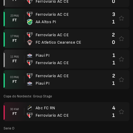
0
Ferroviario AC CE
3
Ferroviario AC CE
23 MAJ
FT
1
AA Altos PI
2
Ferroviario AC CE
17 MAJ
FT
0
FC Atletico Cearense CE
1
Piaui PI
11 MAJ
FT
1
Ferroviario AC CE
2
Ferroviario AC CE
03 MAJ
FT
1
Piaui PI
Copa do Nordeste: Group Stage
4
Abc FC RN
30 KWI
FT
1
Ferroviario AC CE
Serie D