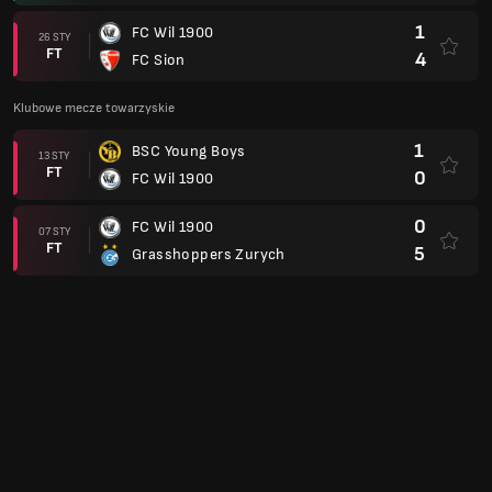
1
FC Wil 1900
26 STY
FT
4
FC Sion
Klubowe mecze towarzyskie
1
BSC Young Boys
13 STY
FT
0
FC Wil 1900
0
FC Wil 1900
07 STY
FT
5
Grasshoppers Zurych