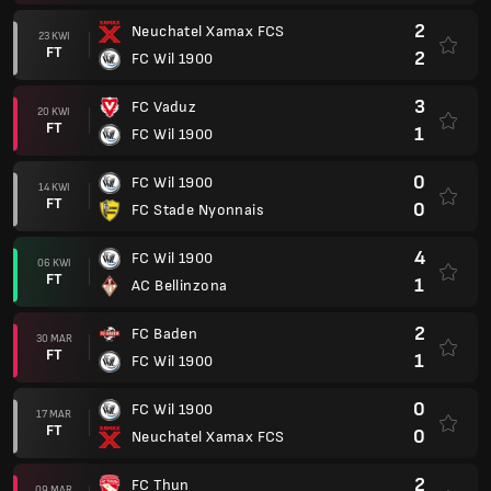
2
Neuchatel Xamax FCS
23 KWI
FT
2
FC Wil 1900
3
FC Vaduz
20 KWI
FT
1
FC Wil 1900
0
FC Wil 1900
14 KWI
FT
0
FC Stade Nyonnais
4
FC Wil 1900
06 KWI
FT
1
AC Bellinzona
2
FC Baden
30 MAR
FT
1
FC Wil 1900
0
FC Wil 1900
17 MAR
FT
0
Neuchatel Xamax FCS
2
FC Thun
09 MAR