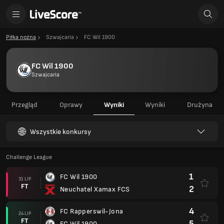
Piłka nożna
Szwajcaria
FC Wil 1900
FC Wil 1900
Szwajcaria
Przegląd
Oprawy
Wyniki
Wyniki
Drużyna
Wszystkie konkursy
Challenge League
1
FC Wil 1900
31 LIP
FT
2
Neuchatel Xamax FCS
4
FC Rapperswil-Jona
24 LIP
FT
5
FC Wil 1900