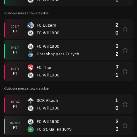
Klubowe mecze towarzyskie
2
FC Luzern
10 LIP
FT
0
FC Wil 1900
3
FC Wil 1900
04 LIP
FT
2
Grasshoppers Zurych
7
FC Thun
14 STY
FT
1
FC Wil 1900
Klubowe mecze towarzyskie
1
SCR Altach
10 PAŹ
FT
0
FC Wil 1900
3
FC Wil 1900
06 WRZ
FT
3
FC St. Gallen 1879