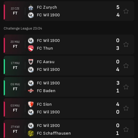
5
FC Zurych
22 CZE
FT
4
FC Wil 1900
Challenge League 23/24
0
FC Wil 1900
20 MAJ
FT
3
FC Thun
0
FC Aarau
17 MAJ
FT
4
FC Wil 1900
3
FC Wil 1900
09 MAJ
FT
1
FC Baden
4
FC Sion
03 MAJ
FT
0
FC Wil 1900
0
FC Wil 1900
27 KWI
FT
1
FC Schaffhausen