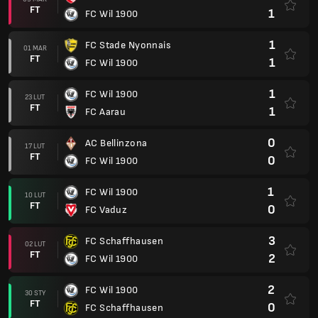
FT
1
FC Wil 1900
1
FC Stade Nyonnais
01 MAR
FT
1
FC Wil 1900
1
FC Wil 1900
23 LUT
FT
1
FC Aarau
0
AC Bellinzona
17 LUT
FT
0
FC Wil 1900
1
FC Wil 1900
10 LUT
FT
0
FC Vaduz
3
FC Schaffhausen
02 LUT
FT
2
FC Wil 1900
2
FC Wil 1900
30 STY
FT
0
FC Schaffhausen