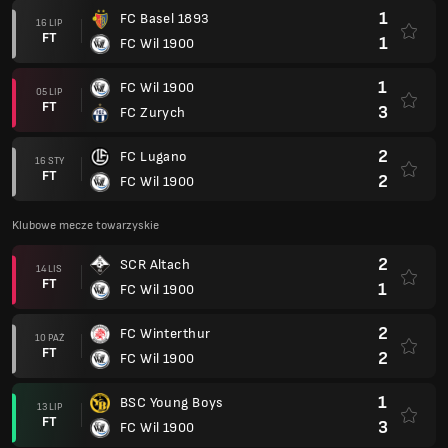
1
FC Basel 1893
16 LIP
FT
1
FC Wil 1900
1
FC Wil 1900
05 LIP
FT
3
FC Zurych
2
FC Lugano
16 STY
FT
2
FC Wil 1900
Klubowe mecze towarzyskie
2
SCR Altach
14 LIS
FT
1
FC Wil 1900
2
FC Winterthur
10 PAŹ
FT
2
FC Wil 1900
1
BSC Young Boys
13 LIP
FT
3
FC Wil 1900