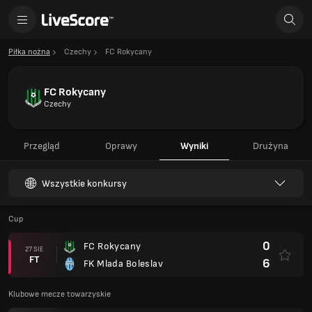
Piłka nożna
Czechy
FC Rokycany
FC Rokycany
Czechy
Przegląd
Oprawy
Wyniki
Drużyna
Wszystkie konkursy
Cup
0
FC Rokycany
27 SIE
FT
6
FK Mlada Boleslav
Klubowe mecze towarzyskie