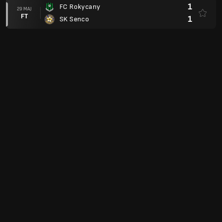
1
FC Rokycany
29 MAJ
FT
1
SK Senco