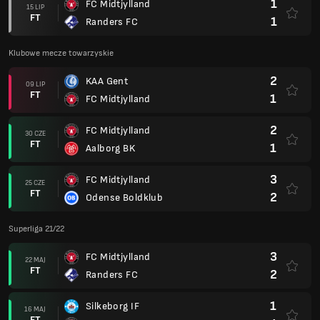
1
FC Midtjylland
15 LIP
FT
1
Randers FC
Klubowe mecze towarzyskie
2
KAA Gent
09 LIP
FT
1
FC Midtjylland
2
FC Midtjylland
30 CZE
FT
1
Aalborg BK
3
FC Midtjylland
25 CZE
FT
2
Odense Boldklub
Superliga 21/22
3
FC Midtjylland
22 MAJ
FT
2
Randers FC
1
Silkeborg IF
16 MAJ
FT