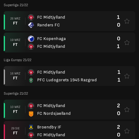
Superliga 21/22
1
FC Midtjylland
26 WRZ
FT
0
Randers FC
0
FC Kopenhaga
19 WRZ
FT
1
FC Midtjylland
Liga Europy 21/22
1
FC Midtjylland
16 WRZ
FT
1
PFC Ludogorets 1945 Razgrad
Superliga 21/22
2
FC Midtjylland
10 WRZ
FT
0
FC Nordsjaelland
2
Broendby IF
29 SIE
FT
0
FC Midtjylland