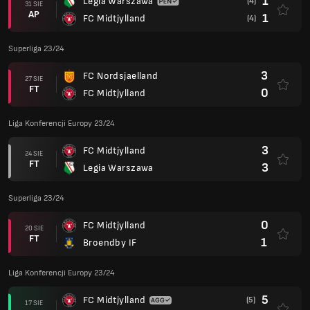
1
Legia Warszawa
(4)
31 SIE
AP
1
FC Midtjylland
(4)
Superliga 23/24
3
FC Nordsjaelland
27 SIE
FT
0
FC Midtjylland
Liga Konferencji Europy 23/24
3
FC Midtjylland
24 SIE
FT
3
Legia Warszawa
Superliga 23/24
0
FC Midtjylland
20 SIE
FT
1
Broendby IF
Liga Konferencji Europy 23/24
5
FC Midtjylland
(5)
17 SIE