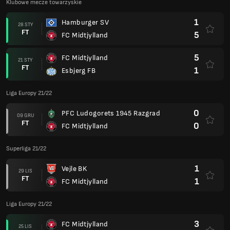
Klubowe mecze towarzyskie
1
Hamburger SV
28 STY
FT
5
FC Midtjylland
5
FC Midtjylland
21 STY
FT
1
Esbjerg FB
Liga Europy 21/22
0
PFC Ludogorets 1945 Razgrad
09 GRU
FT
0
FC Midtjylland
Superliga 21/22
1
Vejle BK
29 LIS
FT
1
FC Midtjylland
Liga Europy 21/22
3
FC Midtjylland
25 LIS