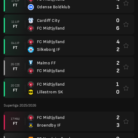
17 LIP
FT
1
Odense Boldklub
0
Cardiff City
11 LIP
FT
6
FC Midtjylland
4
FC Midtjylland
04 LIP
FT
2
Silkeborg IF
2
Malmo FF
26 CZE
FT
2
FC Midtjylland
1
FC Midtjylland
20 CZE
FT
0
Lillestrom SK
Superliga 2025/2026
2
FC Midtjylland
17 MAJ
FT
3
Broendby IF