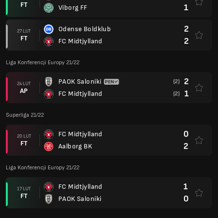
FT
1
Viborg FF
2
Odense Boldklub
27 LUT
FT
2
FC Midtjylland
Liga Konferencji Europy 21/22
2
PAOK Saloniki
(2)
24 LUT
AP
1
FC Midtjylland
(2)
Superliga 21/22
0
FC Midtjylland
20 LUT
FT
2
Aalborg BK
Liga Konferencji Europy 21/22
1
FC Midtjylland
17 LUT
FT
0
PAOK Saloniki