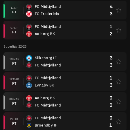
4
FC Midtjylland
11 LIP
FT
3
FC Fredericia
1
FC Midtjylland
07 LIP
FT
2
Aalborg BK
Superliga 22/23
3
Silkeborg IF
19 MAR
FT
3
FC Midtjylland
1
FC Midtjylland
12 MAR
FT
3
Lyngby BK
0
Aalborg BK
06 MAR
FT
0
FC Midtjylland
0
FC Midtjylland
27 LUT
FT
1
Broendby IF