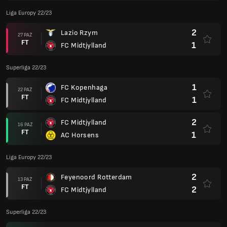
Liga Europy 22/23
2
Lazio Rzym
27 PAŹ
FT
1
FC Midtjylland
Superliga 22/23
1
FC Kopenhaga
22 PAŹ
FT
1
FC Midtjylland
2
FC Midtjylland
16 PAŹ
FT
1
AC Horsens
Liga Europy 22/23
2
Feyenoord Rotterdam
13 PAŹ
FT
2
FC Midtjylland
Superliga 22/23