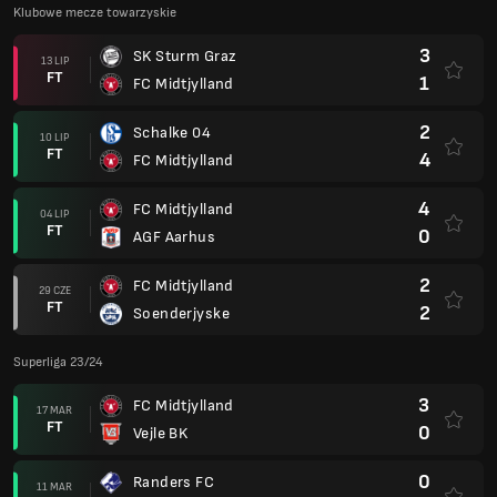
Klubowe mecze towarzyskie
3
SK Sturm Graz
13 LIP
FT
1
FC Midtjylland
2
Schalke 04
10 LIP
FT
4
FC Midtjylland
4
FC Midtjylland
04 LIP
FT
0
AGF Aarhus
2
FC Midtjylland
29 CZE
FT
2
Soenderjyske
Superliga 23/24
3
FC Midtjylland
17 MAR
FT
0
Vejle BK
0
Randers FC
11 MAR