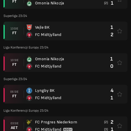
FT
1
Omonia Nikozja
(2)
Superliga 23/24
1
Vejle BK
13 SIE
FT
2
FC Midtjylland
Liga Konferencji Europy 23/24
1
Omonia Nikozja
10 SIE
FT
0
FC Midtjylland
Superliga 23/24
4
Lyngby BK
06 SIE
FT
1
FC Midtjylland
Liga Konferencji Europy 23/24
2
FC Progres Niederkorn
(2)
03 SIE
AET
1
FC Midtjylland
(3)