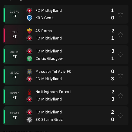
1
FC Midtjylland
11 GRU
FT
0
KRC Genk
2
AS Roma
27 LIS
FT
1
FC Midtjylland
3
FC Midtjylland
06 LIS
FT
1
Celtic Glasgow
0
Maccabi Tel Aviv FC
23 PAŹ
FT
3
FC Midtjylland
2
Nottingham Forest
02 PAŹ
FT
3
FC Midtjylland
2
FC Midtjylland
24 WRZ
FT
0
SK Sturm Graz