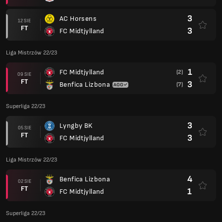
3
AC Horsens
12 SIE
FT
3
FC Midtjylland
Liga Mistrzów 22/23
1
FC Midtjylland
(2)
09 SIE
FT
3
Benfica Lizbona
(7)
Superliga 22/23
3
Lyngby BK
05 SIE
FT
3
FC Midtjylland
Liga Mistrzów 22/23
4
Benfica Lizbona
02 SIE
FT
1
FC Midtjylland
Superliga 22/23