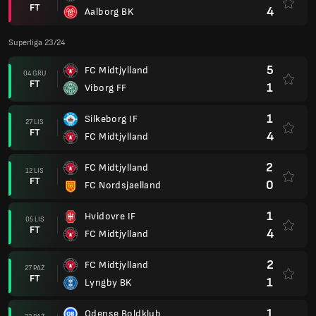
FT
4
Aalborg BK
Superliga 23/24
5
FC Midtjylland
04 GRU
FT
1
Viborg FF
1
Silkeborg IF
27 LIS
FT
4
FC Midtjylland
2
FC Midtjylland
12 LIS
FT
0
FC Nordsjaelland
1
Hvidovre IF
05 LIS
FT
4
FC Midtjylland
2
FC Midtjylland
27 PAŹ
FT
1
Lyngby BK
1
Odense Boldklub