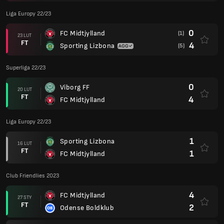
Liga Europy 22/23
0
FC Midtjylland
(1)
23 LUT
FT
4
Sporting Lizbona
(5)
Superliga 22/23
0
Viborg FF
20 LUT
FT
4
FC Midtjylland
Liga Europy 22/23
1
Sporting Lizbona
16 LUT
FT
1
FC Midtjylland
Club Friendlies 2023
4
FC Midtjylland
27 STY
FT
2
Odense Boldklub