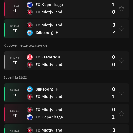
1
FC Kopenhaga
10 KWI
FT
0
FC Midtjylland
3
FC Midtjylland
04 KWI
FT
2
Silkeborg IF
Klubowe mecze towarzyskie
0
FC Fredericia
21 MAR
FT
0
FC Midtjylland
Superliga 21/22
0
Silkeborg IF
20 MAR
FT
1
FC Midtjylland
0
FC Midtjylland
13 MAR
FT
1
FC Kopenhaga
3
FC Midtjylland
04 MAR