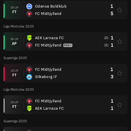
1
Odense Boldklub
29 LIP
FT
5
FC Midtjylland
Liga Mistrzów 22/23
1
AEK Larnaca FC
(2)
26 LIP
AP
1
FC Midtjylland
(2)
Superliga 22/23
1
FC Midtjylland
22 LIP
FT
3
Silkeborg IF
Liga Mistrzów 22/23
1
FC Midtjylland
19 LIP
FT
1
AEK Larnaca FC
Superliga 22/23