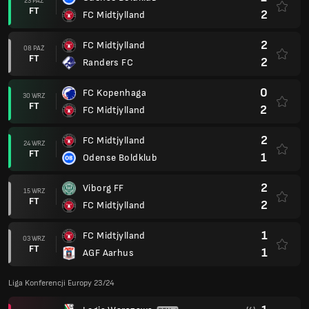
23 PAŹ
FT
2
FC Midtjylland
2
FC Midtjylland
08 PAŹ
FT
2
Randers FC
0
FC Kopenhaga
30 WRZ
FT
2
FC Midtjylland
2
FC Midtjylland
24 WRZ
FT
1
Odense Boldklub
2
Viborg FF
15 WRZ
FT
2
FC Midtjylland
1
FC Midtjylland
03 WRZ
FT
1
AGF Aarhus
Liga Konferencji Europy 23/24