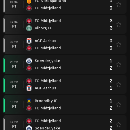
0
FC Nordsjaelland
10 MAJ
FT
0
FC Midtjylland
3
FC Midtjylland
04 MAJ
FT
3
Viborg FF
0
AGF Aarhus
26 KWI
FT
0
FC Midtjylland
1
Soenderjyske
23 KWI
FT
2
FC Midtjylland
2
FC Midtjylland
20 KWI
FT
1
AGF Aarhus
1
Broendby IF
12 KWI
FT
2
FC Midtjylland
2
FC Midtjylland
04 KWI
FT
2
Soenderjyske