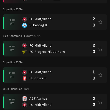
Superliga 23/24
2
FC Midtjylland
30 LIP
FT
0
Silkeborg IF
Liga Konferencji Europy 23/24
2
FC Midtjylland
26 LIP
FT
0
FC Progres Niederkorn
Superliga 23/24
1
FC Midtjylland
21 LIP
FT
0
Hvidovre IF
Club Friendlies 2023
2
AGF Aarhus
16 LIP
FT
3
FC Midtjylland