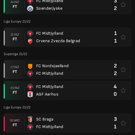
3
FC Midtjylland
24 PAŹ
FT
2
Soenderjyske
Liga Europy 21/22
1
FC Midtjylland
21 PAŹ
FT
1
Crvena Zvezda Belgrad
Superliga 21/22
2
FC Nordsjaelland
17 PAŹ
FT
2
FC Midtjylland
4
FC Midtjylland
03 PAŹ
FT
0
AGF Aarhus
Liga Europy 21/22
3
SC Braga
30 WRZ
FT
1
FC Midtjylland