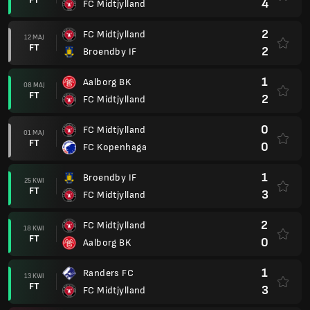
4
FC Midtjylland
2
FC Midtjylland
12 MAJ
FT
2
Broendby IF
1
Aalborg BK
08 MAJ
FT
2
FC Midtjylland
0
FC Midtjylland
01 MAJ
FT
0
FC Kopenhaga
1
Broendby IF
25 KWI
FT
3
FC Midtjylland
2
FC Midtjylland
18 KWI
FT
0
Aalborg BK
1
Randers FC
13 KWI
FT
3
FC Midtjylland