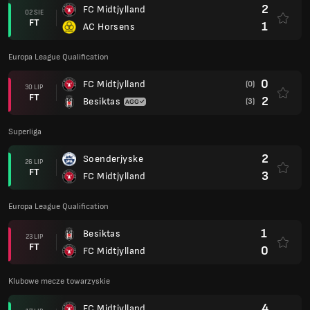
2
FC Midtjylland
02 SIE
FT
1
AC Horsens
Europa League Qualification
0
FC Midtjylland
(0)
30 LIP
FT
2
Besiktas
(3)
Superliga
2
Soenderjyske
26 LIP
FT
3
FC Midtjylland
Europa League Qualification
1
Besiktas
23 LIP
FT
0
FC Midtjylland
Klubowe mecze towarzyskie
4
FC Midtjylland