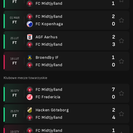
FT
1
FC Midtjylland
2
FC Midtjylland
01 MAR
FT
0
FC Kopenhaga
2
AGF Aarhus
25 LUT
FT
3
FC Midtjylland
1
Broendby IF
18 LUT
FT
0
FC Midtjylland
Klubowe mecze towarzyskie
7
FC Midtjylland
30 STY
FT
0
FC Fredericia
2
Hacken Göteborg
25 STY
FT
4
FC Midtjylland
1
FC Midtjylland
19 STY