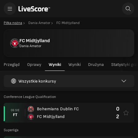
Piłka nożna
Dania Amator
FC Midtjylland
FC Midtjylland
Dania Amator
Przegląd
Oprawy
Wyniki
Wyniki
Drużyna
Statystyki gra
Wszystkie konkursy
Conference League Qualification
0
Bohemians Dublin FC
06 SIE
FT
2
FC Midtjylland
Superliga