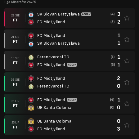
Liga Mistrzów 24/25
3
SK Slovan Bratysława
(4)
28 SIE
FT
2
FC Midtjylland
(3)
1
FC Midtjylland
21 SIE
FT
1
SK Slovan Bratysława
1
Ferencvarosi TC
(1)
13 SIE
FT
1
FC Midtjylland
(3)
2
FC Midtjylland
06 SIE
FT
0
Ferencvarosi TC
1
FC Midtjylland
(4)
31 LIP
FT
0
UE Santa Coloma
(0)
0
UE Santa Coloma
23 LIP
FT
3
FC Midtjylland