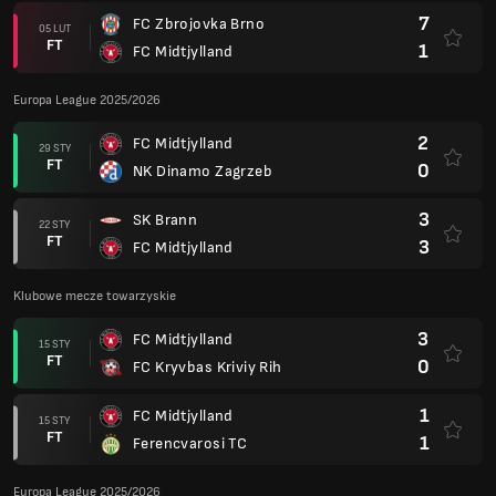
7
FC Zbrojovka Brno
05 LUT
FT
1
FC Midtjylland
Europa League 2025/2026
2
FC Midtjylland
29 STY
FT
0
NK Dinamo Zagrzeb
3
SK Brann
22 STY
FT
3
FC Midtjylland
Klubowe mecze towarzyskie
3
FC Midtjylland
15 STY
FT
0
FC Kryvbas Kriviy Rih
1
FC Midtjylland
15 STY
FT
1
Ferencvarosi TC
Europa League 2025/2026