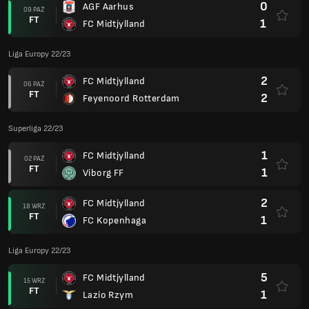
0
AGF Aarhus
09 PAŹ
FT
1
FC Midtjylland
Liga Europy 22/23
2
FC Midtjylland
06 PAŹ
FT
2
Feyenoord Rotterdam
Superliga 22/23
1
FC Midtjylland
02 PAŹ
FT
1
Viborg FF
2
FC Midtjylland
18 WRZ
FT
1
FC Kopenhaga
Liga Europy 22/23
5
FC Midtjylland
15 WRZ
FT
1
Lazio Rzym