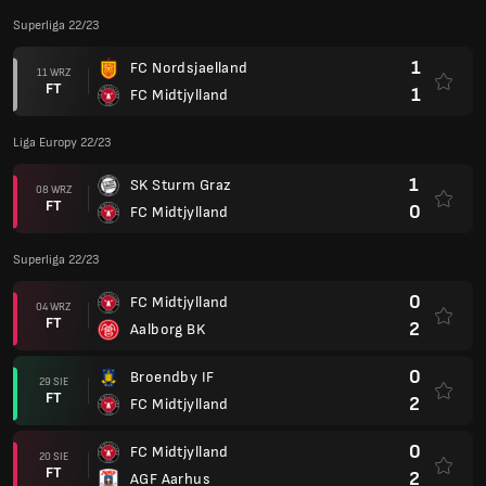
Superliga 22/23
1
FC Nordsjaelland
11 WRZ
FT
1
FC Midtjylland
Liga Europy 22/23
1
SK Sturm Graz
08 WRZ
FT
0
FC Midtjylland
Superliga 22/23
0
FC Midtjylland
04 WRZ
FT
2
Aalborg BK
0
Broendby IF
29 SIE
FT
2
FC Midtjylland
0
FC Midtjylland
20 SIE
FT
2
AGF Aarhus