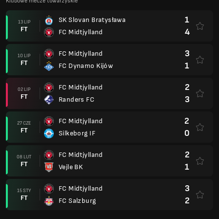
Klubowe mecze towarzyskie
1
SK Slovan Bratysława
13 LIP
FT
4
FC Midtjylland
3
FC Midtjylland
10 LIP
FT
1
FC Dynamo Kijów
2
FC Midtjylland
02 LIP
FT
3
Randers FC
2
FC Midtjylland
27 CZE
FT
0
Silkeborg IF
2
FC Midtjylland
08 LUT
FT
1
Vejle BK
3
FC Midtjylland
15 STY
FT
2
FC Salzburg