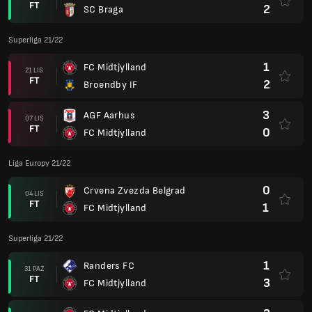
FT
2
SC Braga
Superliga 21/22
1
FC Midtjylland
21 LIS
FT
2
Broendby IF
3
AGF Aarhus
07 LIS
FT
0
FC Midtjylland
Liga Europy 21/22
0
Crvena Zvezda Belgrad
04 LIS
FT
1
FC Midtjylland
Superliga 21/22
1
Randers FC
31 PAŹ
FT
3
FC Midtjylland