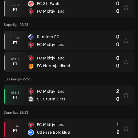
0
FC St. Pauli
21 STY
FT
0
FC Midtjylland
Superliga 22/23
0
Randers FC
13 LIS
FT
0
FC Midtjylland
0
FC Midtjylland
07 LIS
FT
0
FC Nordsjaelland
Liga Europy 22/23
2
FC Midtjylland
03 LIS
FT
0
SK Sturm Graz
Superliga 22/23
1
FC Midtjylland
31 PAŹ
FT
2
Odense Boldklub