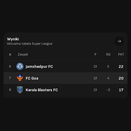
Wyniki
Aktualna tabela Super League
#
Zespół
P
RG
PKT
Jamshedpur FC
22
6
13
5
FC Goa
20
7
13
4
Kerala Blasters FC
17
8
13
-2