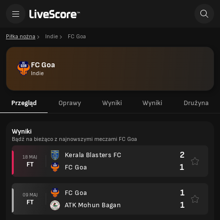
Piłka nożna
Indie
FC Goa
FC Goa
Indie
Przegląd
Oprawy
Wyniki
Wyniki
Drużyna
Wyniki
Bądź na bieżąco z najnowszymi meczami FC Goa
2
Kerala Blasters FC
18 MAJ
FT
1
FC Goa
1
FC Goa
09 MAJ
FT
1
ATK Mohun Bagan