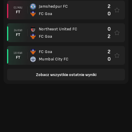
2
Jamshedpur FC
01 MAJ
FT
0
FC Goa
0
Northeast United FC
24 KWI
FT
2
FC Goa
2
FC Goa
18 KWI
FT
0
Mumbai City FC
Zobacz wszystkie ostatnie wyniki