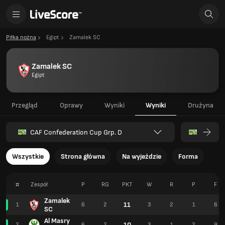
Piłka nożna
Egipt
Zamalek SC
Zamalek SC
Egipt
Przegląd
Oprawy
Wyniki
Wyniki
Drużyna
CAF Confederation Cup Grp. D
Wszystkie
Strona główna
Na wyjeździe
Forma
#
Zespół
P
RG
PKT
W
R
P
F
Zamalek
11
1
6
2
3
2
1
6
SC
Al Masry
10
2
6
2
3
1
2
9