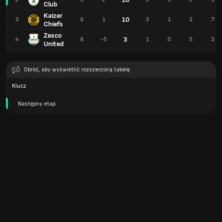
Club
Kaizer
10
3
6
1
3
1
2
7
Chiefs
Zesco
3
4
6
-5
1
0
5
3
United
Obróć, aby wyświetlić rozszerzoną tabelę
Klucz
Następny etap