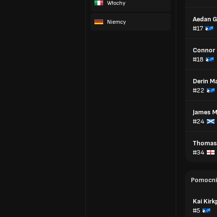
Włochy
Aedan G
Niemcy
#17
Connor 
#18
Derin Ma
#22
James M
#24
Thomas
#34
Pomocni
Kai Kirk
#5