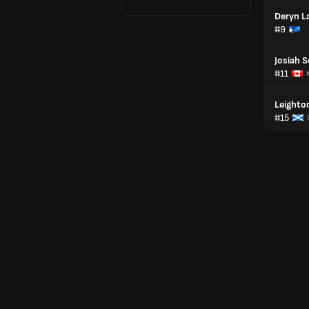
Deryn L
#9
Josiah 
#11
Leighto
#15