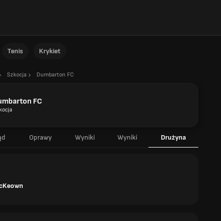
Tenis
Krykiet
Szkocja
Dumbarton FC
umbarton FC
kocja
ąd
Oprawy
Wyniki
Wyniki
Drużyna
McKeown