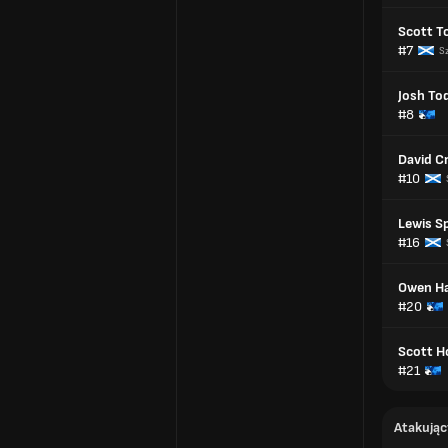
Scott T
#7
S
Josh To
#8
David Cr
#10
Lewis S
#16
Owen Ha
#20
Scott 
#21
Atakując