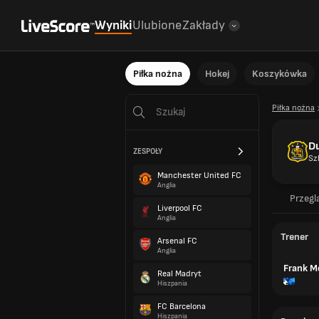
Wyniki
Ulubione
Zakłady
Piłka nożna
Hokej
Koszykówka
Piłka nożna
D
ZESPOŁY
Sz
Manchester United FC
Anglia
Przegl
Liverpool FC
Anglia
Trener
Arsenal FC
Anglia
Frank 
Real Madryt
Hiszpania
FC Barcelona
Hiszpania