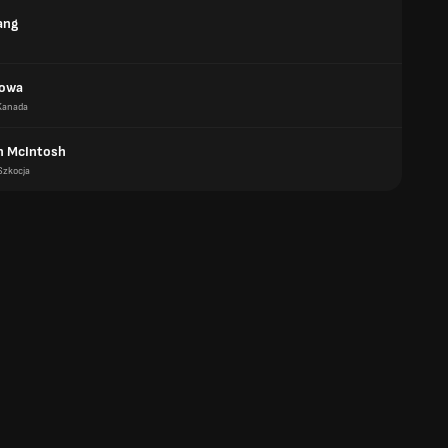
ang
Sowa
Kanada
n McIntosh
Szkocja