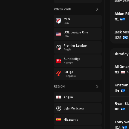
Bramkar
ROZGRYWKI
Aidan R
#1
MLS
USA
Jack Mc
USL League One
USA
#28
Premier League
Anglia
Obrońcy
Bundesliga
Niemcy
Ali Omar
#3
LaLiga
A
Hiszpania
Kristia
REGION
#4
Anglia
Ryan Bla
Liga Mistrzów
#6
Hiszpania
Tony Wa
#14