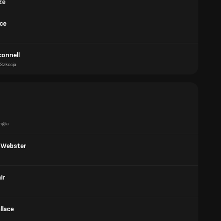
ze
ice
connell
Szkocja
nglia
n Webster
ir
llace