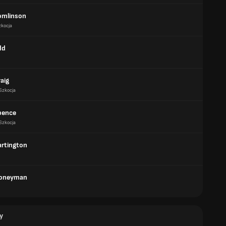
omlinson
zkocja
dd
aig
Szkocja
pence
Szkocja
rtington
Honeyman
y