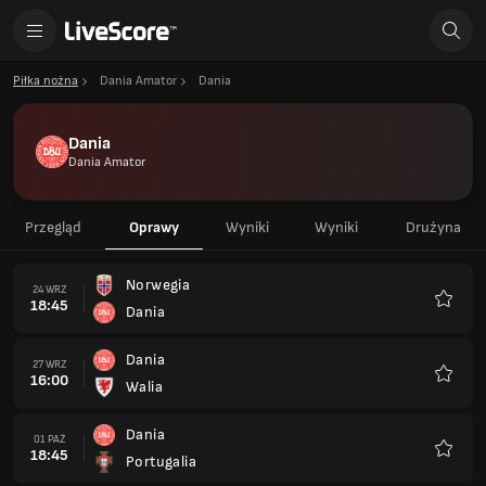
Piłka nożna
Dania Amator
Dania
Dania
Dania Amator
Przegląd
Oprawy
Wyniki
Wyniki
Drużyna
Norwegia
24 WRZ
18:45
Dania
Ulubio
Dania
27 WRZ
16:00
Walia
Ulubio
Dania
01 PAŹ
18:45
Portugalia
Ulubio