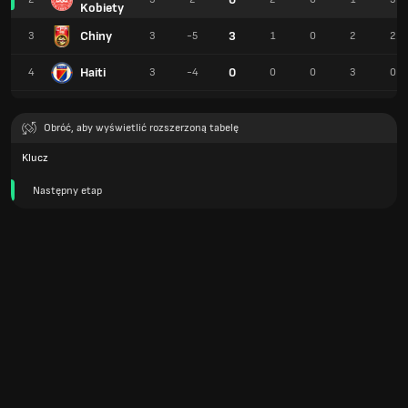
Kobiety
Chiny
3
3
3
-5
1
0
2
2
Haiti
0
4
3
-4
0
0
3
0
Obróć, aby wyświetlić rozszerzoną tabelę
Klucz
Następny etap