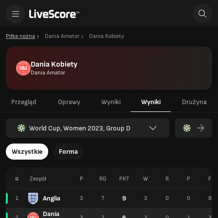
Piłka nożna
Dania Amator
Dania Kobiety
Dania Kobiety
Dania Amator
Przegląd
Oprawy
Wyniki
Wyniki
Drużyna
World Cup, Women 2023, Group D
Wszystkie
Forma
#
Zespół
P
RG
PKT
W
R
P
F
Anglia
9
1
3
7
3
0
0
8
Dania
6
2
3
2
2
0
1
3