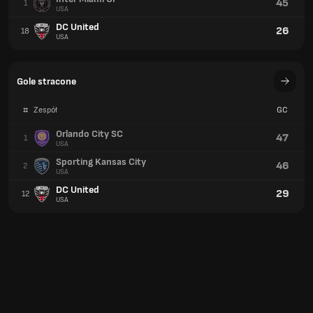
45
1
USA
DC United
26
18
USA
Gole stracone
#
Zespół
GC
Orlando City SC
47
1
USA
Sporting Kansas City
46
2
USA
DC United
29
12
USA