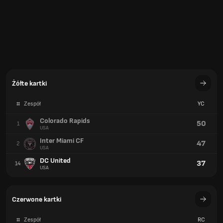
Żółte kartki
#
Zespół
YC
Colorado Rapids
50
1
USA
Inter Miami CF
47
2
USA
DC United
37
14
USA
Czerwone kartki
#
Zespół
RC