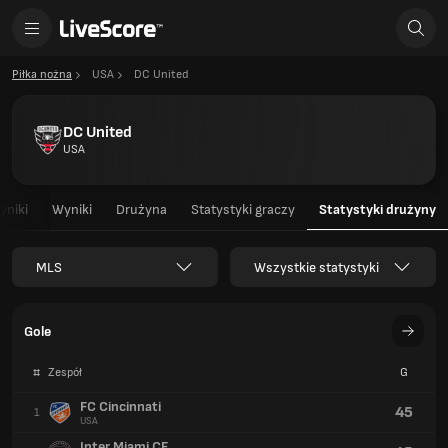
Piłka nożna
USA
DC United
DC United
USA
yniki
Wyniki
Drużyna
Statystyki graczy
Statystyki drużyny
MLS
Wszystkie statystyki
Gole
#
Zespół
G
FC Cincinnati
45
1
USA
Inter Miami CF