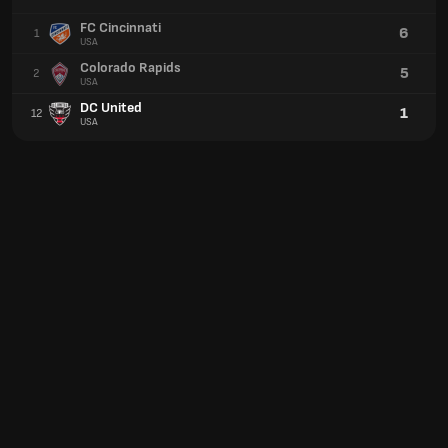
FC Cincinnati
6
1
USA
Colorado Rapids
5
2
USA
DC United
1
12
USA