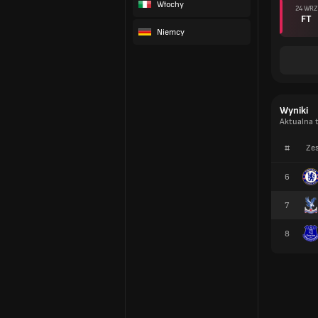
Włochy
24 WRZ
FT
Niemcy
Wyniki
Aktualna 
#
Zes
6
7
8