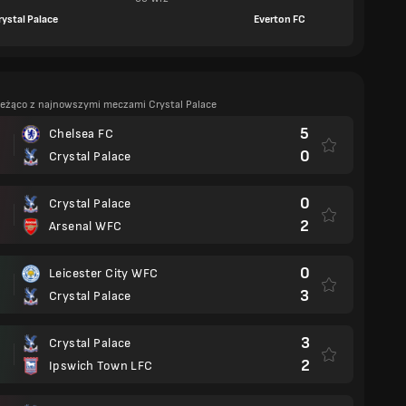
rystal Palace
Everton FC
ieżąco z najnowszymi meczami Crystal Palace
5
Chelsea FC
0
Crystal Palace
0
Crystal Palace
2
Arsenal WFC
0
Leicester City WFC
3
Crystal Palace
3
Crystal Palace
2
Ipswich Town LFC