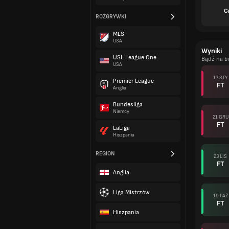
C
ROZGRYWKI
MLS
USA
Wyniki
USL League One
Bądź na b
USA
17 STY
Premier League
FT
Anglia
Bundesliga
Niemcy
21 GRU
FT
LaLiga
Hiszpania
REGION
23 LIS
FT
Anglia
Liga Mistrzów
19 PAŹ
FT
Hiszpania