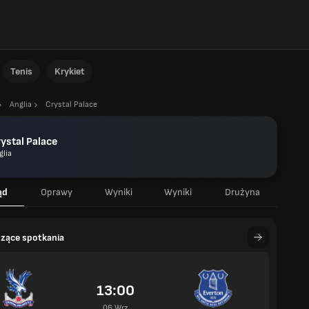
Tenis
Krykiet
Anglia
Crystal Palace
ystal Palace
glia
ąd
Oprawy
Wyniki
Wyniki
Drużyna
zące spotkania
13:00
06 Wrz