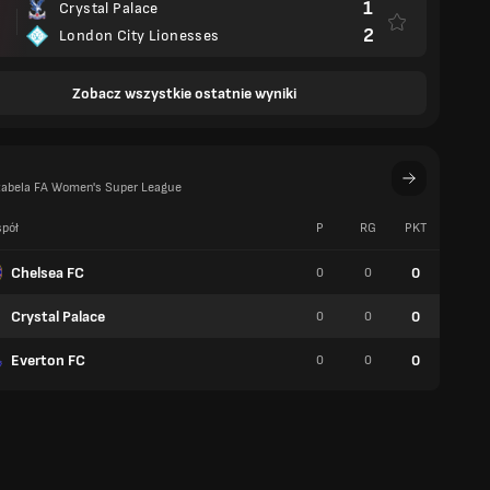
1
Crystal Palace
2
London City Lionesses
Zobacz wszystkie ostatnie wyniki
tabela FA Women's Super League
pół
P
RG
PKT
W
Chelsea FC
0
0
0
0
Crystal Palace
0
0
0
0
Everton FC
0
0
0
0