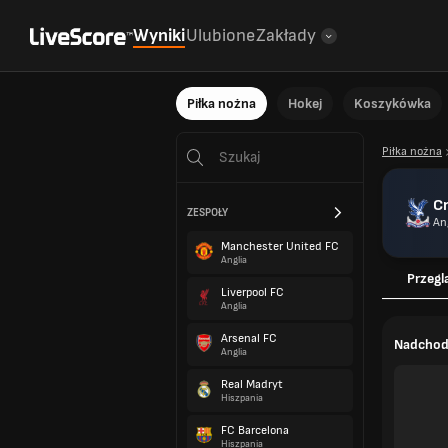
Wyniki
Ulubione
Zakłady
Piłka nożna
Hokej
Koszykówka
Piłka nożna
Cr
ZESPOŁY
An
Manchester United FC
Anglia
Przegl
Liverpool FC
Anglia
Arsenal FC
Nadchod
Anglia
Real Madryt
Hiszpania
FC Barcelona
Hiszpania