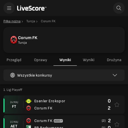
Piłka nożna
Turcja
Corum FK
Corum FK
Turcja
Przegląd
Oprawy
Wyniki
Wyniki
Drużyna
Wszystkie konkursy
1. Lig Playoff
0
Esenler Erokspor
24 MAJ
FT
2
Corum FK
2
Corum FK
(2)
15 MAJ
AET
0
BB Bodrumspor
(1)