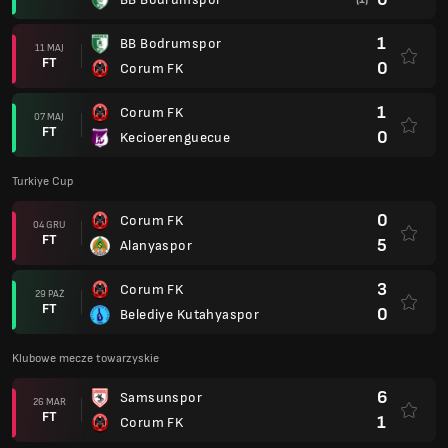
1
BB Bodrumspor
11 MAJ
FT
0
Corum FK
1
Corum FK
07 MAJ
FT
0
Kecioerenguecue
Turkiye Cup
0
Corum FK
04 GRU
FT
5
Alanyaspor
3
Corum FK
29 PAŹ
FT
0
Belediye Kutahyaspor
Klubowe mecze towarzyskie
6
Samsunspor
26 MAR
FT
1
Corum FK