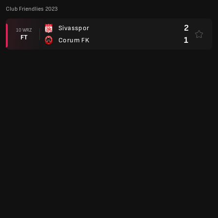
Club Friendlies 2023
2
Sivasspor
10 WRZ
FT
1
Corum FK