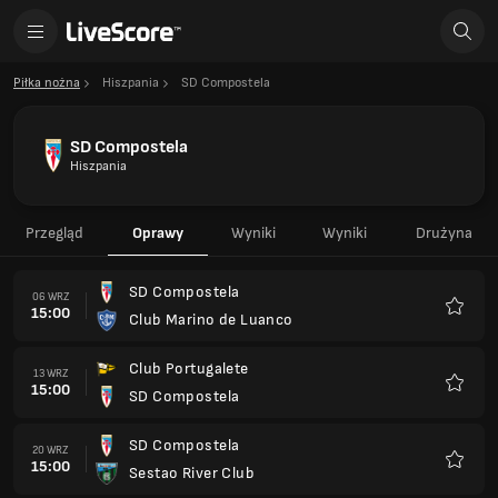
Piłka nożna
Hiszpania
SD Compostela
SD Compostela
Hiszpania
Przegląd
Oprawy
Wyniki
Wyniki
Drużyna
SD Compostela
06 WRZ
15:00
Club Marino de Luanco
Ulubio
Club Portugalete
13 WRZ
15:00
SD Compostela
Ulubio
SD Compostela
20 WRZ
15:00
Sestao River Club
Ulubio