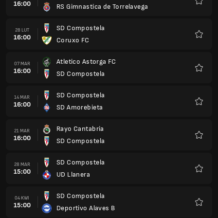
16:00
RS Gimnastica de Torrelavega
Ulubio
SD Compostela
28 LUT
16:00
Coruxo FC
Ulubio
Atletico Astorga FC
07 MAR
16:00
SD Compostela
Ulubio
SD Compostela
14 MAR
16:00
SD Amorebieta
Ulubio
Rayo Cantabria
21 MAR
16:00
SD Compostela
Ulubio
SD Compostela
28 MAR
15:00
UD Llanera
Ulubio
SD Compostela
04 KWI
15:00
Deportivo Alaves B
Ulubio