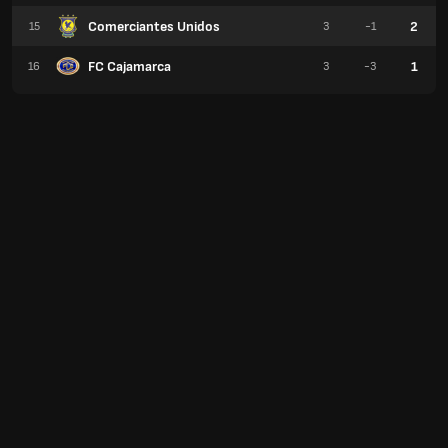
Comerciantes Unidos
2
15
3
-1
FC Cajamarca
1
16
3
-3