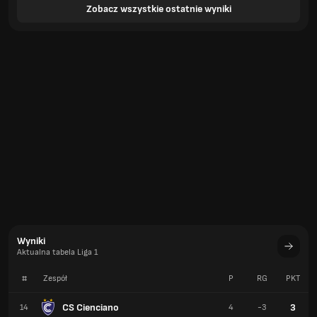
Zobacz wszystkie ostatnie wyniki
Wyniki
Aktualna tabela Liga 1
#
Zespół
P
RG
PKT
CS Cienciano
3
14
4
-3