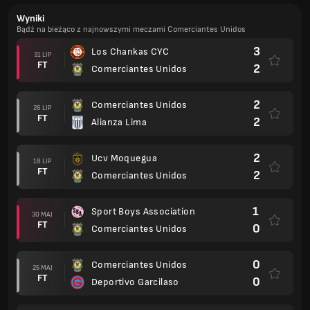
Wyniki
Bądź na bieżąco z najnowszymi meczami Comerciantes Unidos
3
Los Chankas CYC
31 LIP
FT
2
Comerciantes Unidos
2
Comerciantes Unidos
26 LIP
FT
2
Alianza Lima
2
Ucv Moquegua
18 LIP
FT
2
Comerciantes Unidos
1
Sport Boys Association
30 MAJ
FT
0
Comerciantes Unidos
0
Comerciantes Unidos
25 MAJ
FT
0
Deportivo Garcilaso