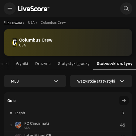
Piłka nożna
USA
Columbus Crew
Columbus Crew
USA
yniki
Wyniki
Drużyna
Statystyki graczy
Statystyki drużyny
MLS
Wszystkie statystyki
Gole
#
Zespół
G
FC Cincinnati
45
1
USA
Inter Miami CF