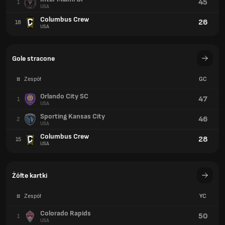
45
1
USA
Columbus Crew
26
18
USA
Gole stracone
#
Zespół
GC
Orlando City SC
47
1
USA
Sporting Kansas City
46
2
USA
Columbus Crew
28
15
USA
Żółte kartki
#
Zespół
YC
Colorado Rapids
50
1
USA