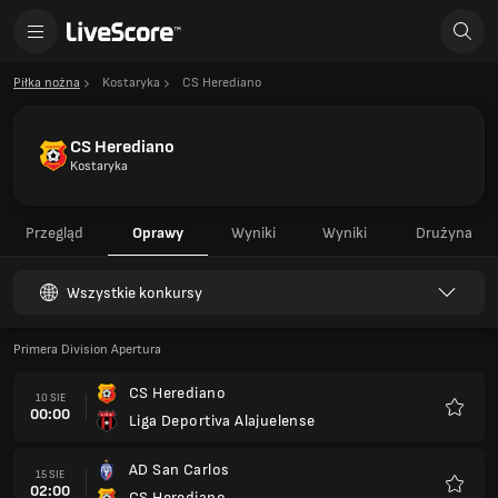
Piłka nożna
Kostaryka
CS Herediano
CS Herediano
Kostaryka
Przegląd
Oprawy
Wyniki
Wyniki
Drużyna
Wszystkie konkursy
Primera Division Apertura
CS Herediano
10 SIE
00:00
Liga Deportiva Alajuelense
Ulubio
AD San Carlos
15 SIE
02:00
CS Herediano