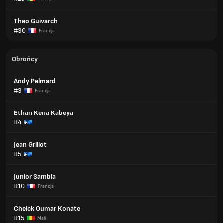
Theo Guivarch
#30
Francja
Obrońcy
Andy Pelmard
#3
Francja
Ethan Kena Kabeya
#4
Jean Grillot
#5
Junior Sambia
#10
Francja
Cheick Oumar Konate
#15
Mali