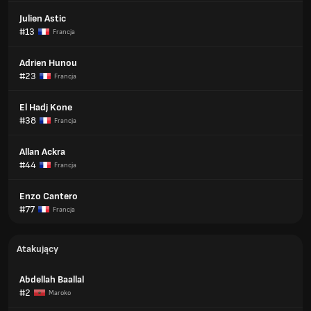
Julien Astic
#13
Francja
Adrien Hunou
#23
Francja
El Hadj Kone
#38
Francja
Allan Ackra
#44
Francja
Enzo Cantero
#77
Francja
Atakujący
Abdellah Baallal
#2
Maroko