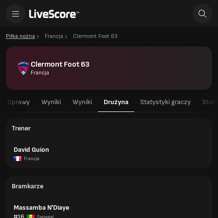
Piłka nożna
Francja
Clermont Foot 63
Clermont Foot 63
Francja
Oprawy
Wyniki
Wyniki
Drużyna
Statystyki graczy
Staty
Trener
David Guion
Francja
Bramkarze
Massamba N'Diaye
#16
Senegal