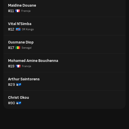
Maidine Douane
#11
Francja
Vital N'Simba
#12
DR Kongo
Ousmane Diop
#17
Senegal
Mohamed Amine Bouchenna
#19
Francja
Arthur Saintorens
#29
Christ Okou
#90