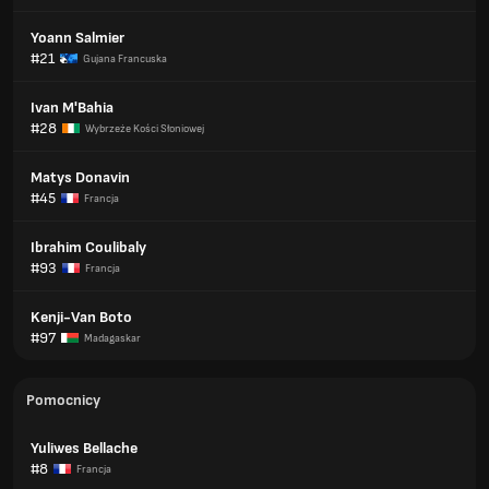
Yoann Salmier
#21
Gujana Francuska
Ivan M'Bahia
#28
Wybrzeże Kości Słoniowej
Matys Donavin
#45
Francja
Ibrahim Coulibaly
#93
Francja
Kenji-Van Boto
#97
Madagaskar
Pomocnicy
Yuliwes Bellache
#8
Francja