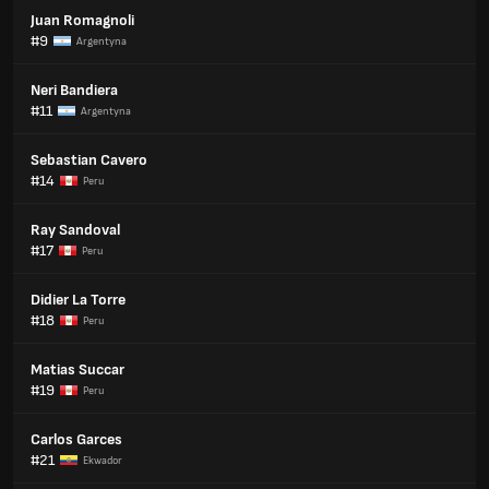
Juan Romagnoli
#9
Argentyna
Neri Bandiera
#11
Argentyna
Sebastian Cavero
#14
Peru
Ray Sandoval
#17
Peru
Didier La Torre
#18
Peru
Matias Succar
#19
Peru
Carlos Garces
#21
Ekwador