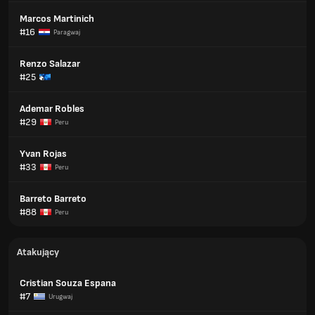
Marcos Martinich
#16
Paragwaj
Renzo Salazar
#25
Ademar Robles
#29
Peru
Yvan Rojas
#33
Peru
Barreto Barreto
#88
Peru
Atakujący
Cristian Souza Espana
#7
Urugwaj