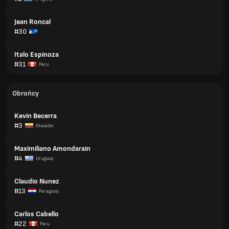
Jean Roncal
#30
Italo Espinoza
#31
Peru
Obrońcy
Kevin Becerra
#3
Ekwador
Maximiliano Amondarain
#4
Urugwaj
Claudio Nunez
#13
Paragwaj
Carlos Cabello
#22
Peru