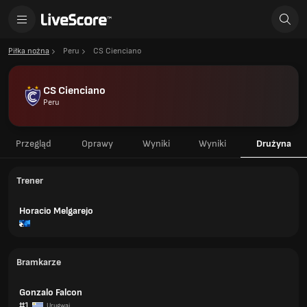
Piłka nożna
Peru
CS Cienciano
CS Cienciano
Peru
Przegląd
Oprawy
Wyniki
Wyniki
Drużyna
Trener
Horacio Melgarejo
Bramkarze
Gonzalo Falcon
#1
Urugwaj