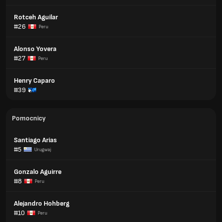
Rotceh Aguilar
#26
Peru
Alonso Yovera
#27
Peru
Henry Caparo
#39
Pomocnicy
Santiago Arias
#5
Urugwaj
Gonzalo Aguirre
#8
Peru
Alejandro Hohberg
#10
Peru