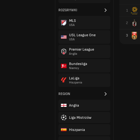
ROZGRYWKI
1
MLS
2
USA
USL League One
3
USA
Premier League
Anglia
Bundesliga
Niemcy
LaLiga
Hiszpania
REGION
Anglia
Liga Mistrzów
Hiszpania