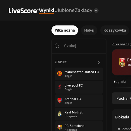
Wyniki
Ulubione
Zakłady
Piłka nożna
Hokej
Koszykówka
Piłka nożna
C
ZESPOŁY
Ch
Manchester United FC
Anglia
Przegląd
Oprawy
Wyniki
Liverpool FC
Anglia
Puchar A
Arsenal FC
Anglia
Real Madryt
Blokada
Hiszpania
FC Barcelona
#
Zespó
Hiszpania