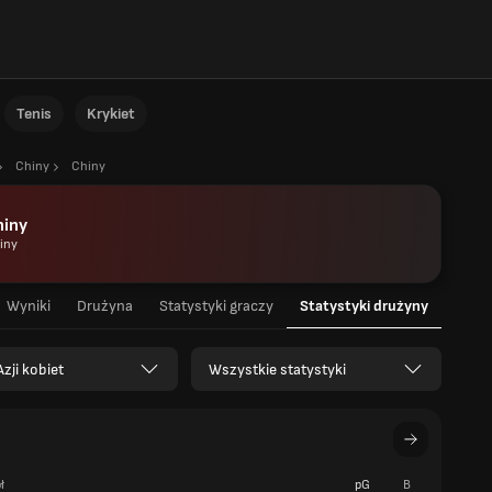
Tenis
Krykiet
Chiny
Chiny
hiny
iny
Wyniki
Drużyna
Statystyki graczy
Statystyki drużyny
zji kobiet
Wszystkie statystyki
ł
pG
B