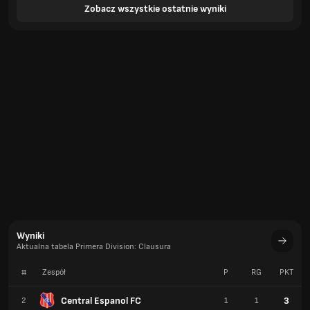
Zobacz wszystkie ostatnie wyniki
Wyniki
Aktualna tabela Primera Division: Clausura
#
Zespół
P
RG
PKT
Central Espanol FC
3
2
1
1