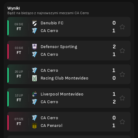
Wyniki
Bądź na bieżąco z najnowszymi meczami CA Cerro
0
Danubio FC
09 SIE
FT
1
CA Cerro
2
Defensor Sporting
03 SIE
FT
1
CA Cerro
1
CA Cerro
26 LIP
FT
0
Racing Club Montevideo
1
Liverpool Montevideo
12 LIP
FT
2
CA Cerro
0
CA Cerro
07 CZE
FT
1
CA Penarol