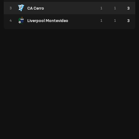
CA Cerro
3
3
1
1
Liverpool Montevideo
3
4
1
1