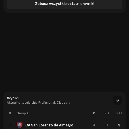
Zobacz wszystkie ostatnie wyniki
Wyniki
Aktualna tabela Liga Profesional: Clausura
#
Group A
P
RG
PKT
CA San Lorenzo de Almagro
3
13
3
-1