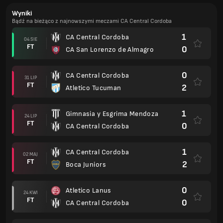
Wyniki
Bądź na bieżąco z najnowszymi meczami CA Central Cordoba
1
CA Central Cordoba
04 SIE
FT
0
CA San Lorenzo de Almagro
0
CA Central Cordoba
31 LIP
FT
2
Atletico Tucuman
1
Gimnasia y Esgrima Mendoza
24 LIP
FT
0
CA Central Cordoba
1
CA Central Cordoba
02 MAJ
FT
2
Boca Juniors
0
Atletico Lanus
24 KWI
FT
0
CA Central Cordoba