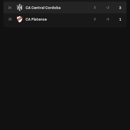
CA Central Cordoba
3
14
3
-2
CA Platense
1
15
3
-5