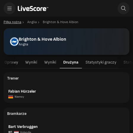
Piłka nożna
Anglia
Brighton & Hove Albion
Brighton & Hove Albion
Anglia
Oprawy
Wyniki
Wyniki
Drużyna
Statystyki graczy
Staty
Trener
Fabian Hürzeler
Niemcy
Bramkarze
Bart Verbruggen
#1
Holandia