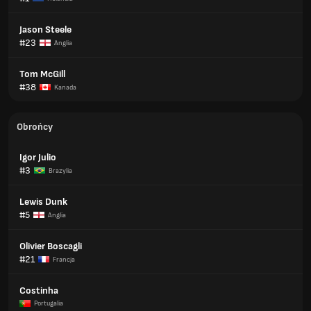
Jason Steele
#23
Anglia
Tom McGill
#38
Kanada
Obrońcy
Igor Julio
#3
Brazylia
Lewis Dunk
#5
Anglia
Olivier Boscagli
#21
Francja
Costinha
Portugalia