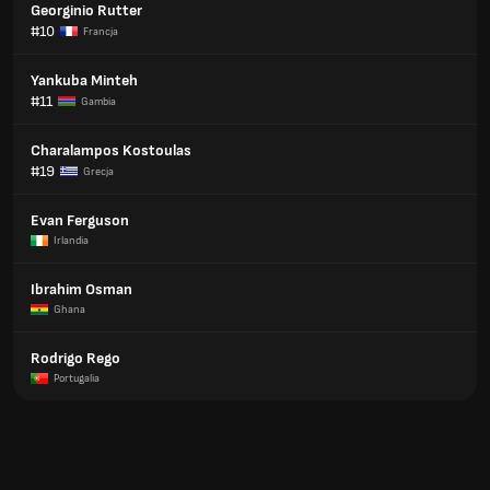
Georginio Rutter
#10
Francja
Yankuba Minteh
#11
Gambia
Charalampos Kostoulas
#19
Grecja
Evan Ferguson
Irlandia
Ibrahim Osman
Ghana
Rodrigo Rego
Portugalia