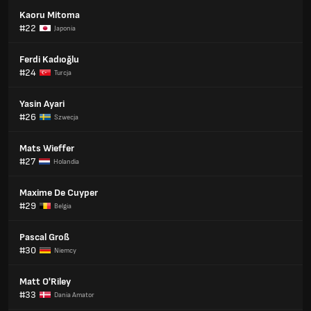
Kaoru Mitoma
#22
Japonia
Ferdi Kadıoğlu
#24
Turcja
Yasin Ayari
#26
Szwecja
Mats Wieffer
#27
Holandia
Maxime De Cuyper
#29
Belgia
Pascal Groß
#30
Niemcy
Matt O'Riley
#33
Dania Amator