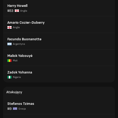
Harry Howell
#53
Anglia
Amario Cozier-Duberry
Anglia
Facundo Buonanotte
Argentyna
Malick Yalcouyé
Mali
Zadok Yohanna
Nigeria
Atakujący
Stefanos Tzimas
#9
Grecja