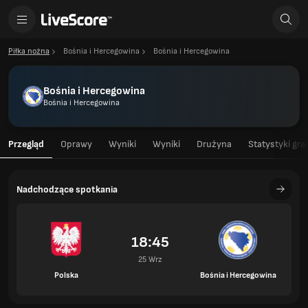
Piłka nożna
Bośnia i Hercegowina
Bośnia i Hercegowina
Bośnia i Hercegowina
Bośnia i Hercegowina
Przegląd
Oprawy
Wyniki
Wyniki
Drużyna
Statystyki gra
Nadchodzące spotkania
18:45
25 Wrz
Polska
Bośnia i Hercegowina