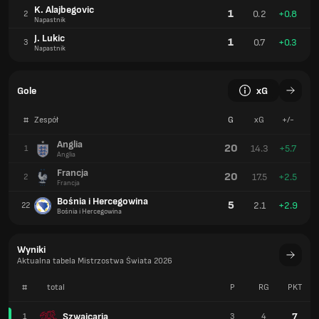
K. Alajbegovic
1
0.2
+0.8
2
Napastnik
J. Lukic
1
0.7
+0.3
3
Napastnik
Gole
xG
#
Zespół
G
xG
+/-
Anglia
20
14.3
+5.7
1
Anglia
Francja
20
17.5
+2.5
2
Francja
Bośnia i Hercegowina
5
2.1
+2.9
22
Bośnia i Hercegowina
Wyniki
Aktualna tabela Mistrzostwa Świata 2026
#
total
P
RG
PKT
Szwajcaria
7
1
3
4