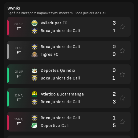
Wyniki
Bądź na bieżąco z najnowszymi meczami Boca Juniors de Cali
3
Valledupar FC
06 SIE
FT
1
Boca Juniors de Cali
0
Boca Juniors de Cali
01 SIE
FT
0
Tigres FC
0
Deportes Quindio
24 LIP
FT
1
Boca Juniors de Cali
2
Atletico Bucaramanga
21 MAJ
FT
3
Boca Juniors de Cali
1
Boca Juniors de Cali
15 MAJ
FT
5
Deportivo Cali