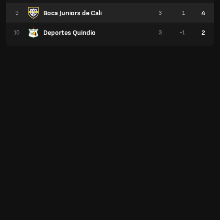
Boca Juniors de Cali
4
9
3
-1
Deportes Quindio
2
10
3
-1