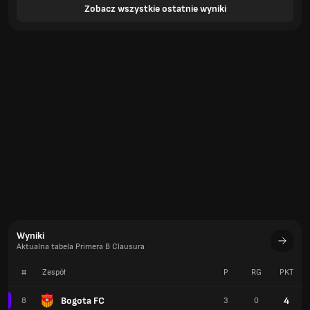
Zobacz wszystkie ostatnie wyniki
Wyniki
Aktualna tabela Primera B Clausura
#
Zespół
P
RG
PKT
Bogota FC
4
8
3
0