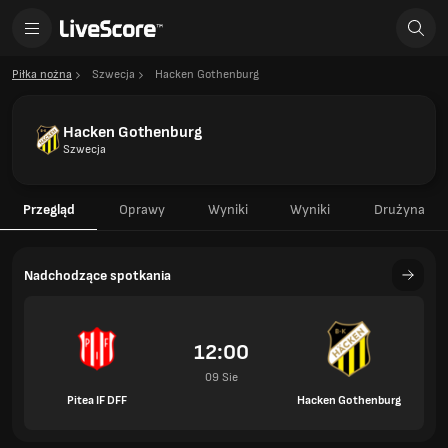
Piłka nożna
Szwecja
Hacken Gothenburg
Hacken Gothenburg
Szwecja
Przegląd
Oprawy
Wyniki
Wyniki
Drużyna
Nadchodzące spotkania
12:00
09 Sie
Pitea IF DFF
Hacken Gothenburg