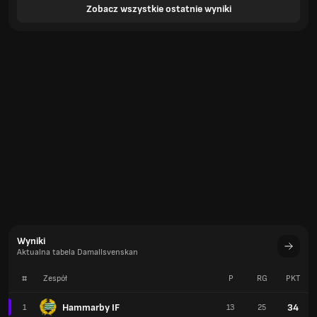
Zobacz wszystkie ostatnie wyniki
Wyniki
Aktualna tabela Damallsvenskan
#
Zespół
P
RG
PKT
Hammarby IF
34
1
13
25