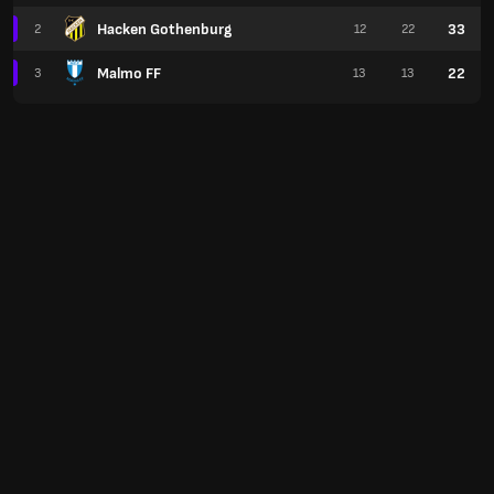
Hacken Gothenburg
33
2
12
22
Malmo FF
22
3
13
13