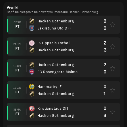
Wyniki
Bądź na bieżąco z najnowszymi meczami Hacken Gothenburg
6
Hacken Gothenburg
02 SIE
FT
0
Eskilstuna Utd DFF
2
IK Uppsala Fotboll
24 CZE
FT
3
Hacken Gothenburg
2
Hacken Gothenburg
18 CZE
FT
0
FC Rosengaard Malmo
0
Hammarby IF
13 CZE
FT
1
Hacken Gothenburg
0
Kristianstads Dff
31 MAJ
FT
3
Hacken Gothenburg