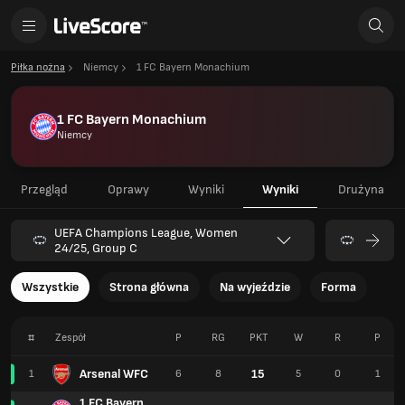
Piłka nożna
Niemcy
1 FC Bayern Monachium
1 FC Bayern Monachium
Niemcy
Przegląd
Oprawy
Wyniki
Wyniki
Drużyna
UEFA Champions League, Women
24/25, Group C
Wszystkie
Strona główna
Na wyjeździe
Forma
#
Zespół
P
RG
PKT
W
R
P
Arsenal WFC
15
1
6
8
5
0
1
1 FC Bayern