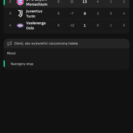
13
2
6
11
4
1
1
Monachium
Juventus
6
3
6
-7
2
0
4
Turin
Vaalerenga
1
4
6
-12
0
1
5
Oslo
Obróć, aby wyświetlić rozszerzoną tabelę
Klucz
Następny etap