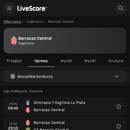
Piłka nożna
Argentyna
Barracas Central
Barracas Central
Argentyna
Przegląd
Oprawy
Wyniki
Wyniki
Drużyna
Wszystkie konkursy
Liga Profesional: Clausura
Gimnasia Y Esgrima La Plata
09 SIE
20:45
Barracas Central
Ulubio
Barracas Central
16 SIE
23:15
CA Rosario Central