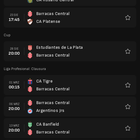
Ulubio
Barracas Central
23 SIE
17:45
CA Platense
Ulubio
Cup
Estudiantes de La Plata
28 SIE
20:00
Barracas Central
Ulubio
Liga Profesional: Clausura
CA Tigre
01 WRZ
00:15
Barracas Central
Ulubio
Barracas Central
06 WRZ
20:00
Argentinos Jrs
Ulubio
CA Banfield
13 WRZ
20:00
Barracas Central
Ulubio