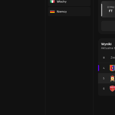
Włochy
22 MAJ
FT
Niemcy
Wyniki
Aktualna t
#
Zes
4
5
6