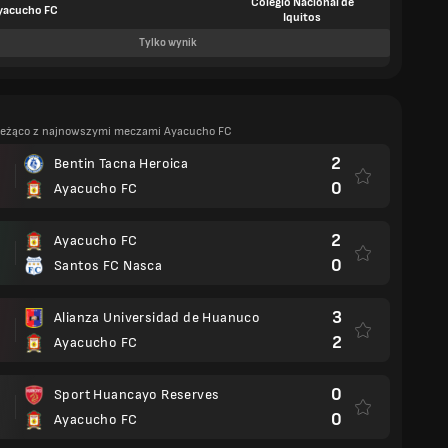
Colegio Nacional de
yacucho FC
Iquitos
Tylko wynik
ieżąco z najnowszymi meczami Ayacucho FC
2
Bentin Tacna Heroica
0
Ayacucho FC
2
Ayacucho FC
0
Santos FC Nasca
3
Alianza Universidad de Huanuco
2
Ayacucho FC
0
Sport Huancayo Reserves
0
Ayacucho FC