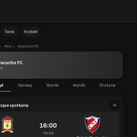
Tenis
Krykiet
Peru
Ayacucho FC
yacucho FC
ru
ąd
Oprawy
Wyniki
Wyniki
Drużyna
zące spotkania
16:00
09 Sie