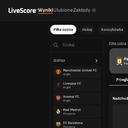
Wyniki
Ulubione
Zakłady
Piłka nożna
Hokej
Koszykówka
Piłka nożna
A
ZESPOŁY
Pe
Manchester United FC
Anglia
Przegl
Liverpool FC
Anglia
Arsenal FC
Nadchod
Anglia
Real Madryt
Hiszpania
FC Barcelona
Hiszpania