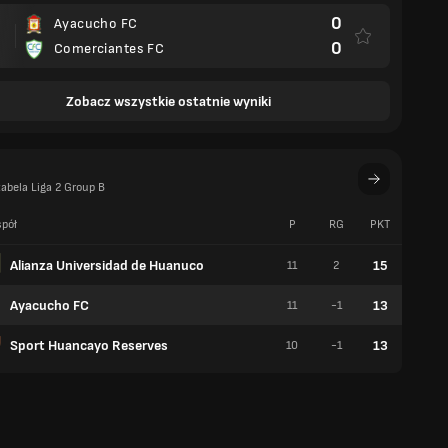
0
Ayacucho FC
0
Comerciantes FC
Zobacz wszystkie ostatnie wyniki
abela Liga 2 Group B
pół
P
RG
PKT
W
Alianza Universidad de Huanuco
15
11
2
4
Ayacucho FC
13
11
-1
3
Sport Huancayo Reserves
13
10
-1
3