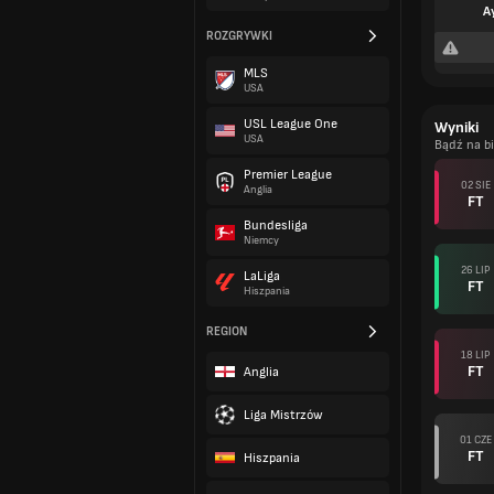
A
ROZGRYWKI
MLS
USA
USL League One
Wyniki
USA
Bądź na b
Premier League
02 SIE
Anglia
FT
Bundesliga
Niemcy
26 LIP
LaLiga
FT
Hiszpania
REGION
18 LIP
FT
Anglia
Liga Mistrzów
01 CZE
FT
Hiszpania