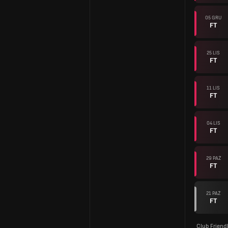
05 GRU
FT
25 LIS
FT
11 LIS
FT
04 LIS
FT
29 PAŹ
FT
21 PAŹ
FT
Club Friend