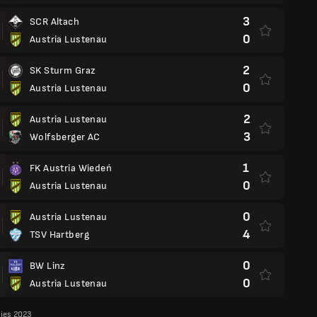
3
SCR Altach
0
Austria Lustenau
2
SK Sturm Graz
0
Austria Lustenau
2
Austria Lustenau
3
Wolfsberger AC
1
FK Austria Wiedeń
0
Austria Lustenau
0
Austria Lustenau
4
TSV Hartberg
0
BW Linz
0
Austria Lustenau
lies 2023