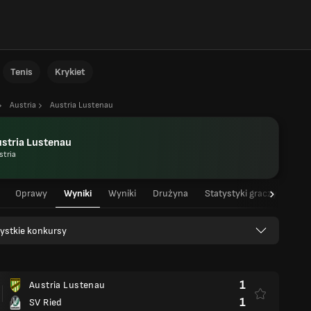
Tenis
Krykiet
Austria
Austria Lustenau
stria Lustenau
stria
Oprawy
Wyniki
Wyniki
Drużyna
Statystyki graczy
ystkie konkursy
1
Austria Lustenau
1
SV Ried