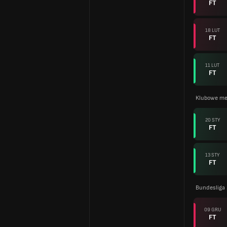
FT
18 LUT
FT
11 LUT
FT
Klubowe me
20 STY
FT
13 STY
FT
Bundesliga
09 GRU
FT