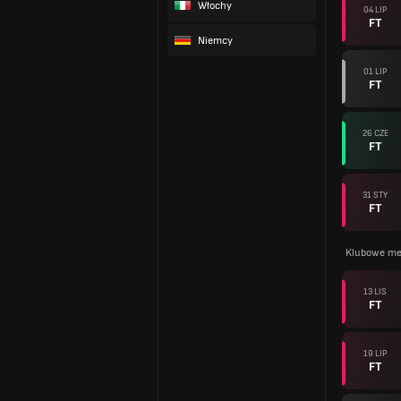
Włochy
04 LIP
FT
Niemcy
01 LIP
FT
26 CZE
FT
31 STY
FT
Klubowe me
13 LIS
FT
19 LIP
FT