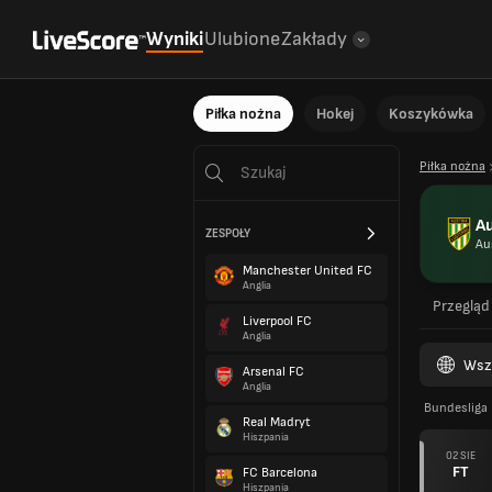
Wyniki
Ulubione
Zakłady
Piłka nożna
Hokej
Koszykówka
Piłka nożna
Au
ZESPOŁY
Au
Manchester United FC
Anglia
Przegląd
Liverpool FC
Anglia
Wsz
Arsenal FC
Anglia
Bundesliga
Real Madryt
Hiszpania
02 SIE
FT
FC Barcelona
Hiszpania