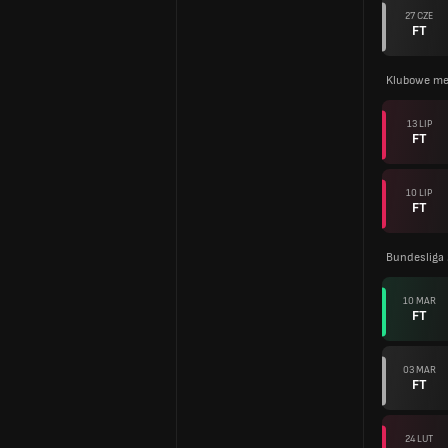
27 CZE
FT
Klubowe me
13 LIP
FT
10 LIP
FT
Bundesliga
10 MAR
FT
03 MAR
FT
24 LUT