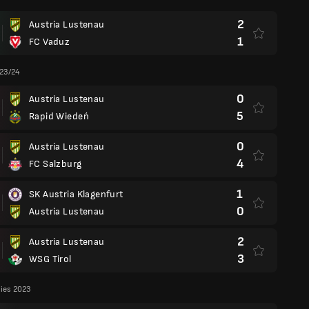
2
Austria Lustenau
1
FC Vaduz
 23/24
0
Austria Lustenau
5
Rapid Wiedeń
0
Austria Lustenau
4
FC Salzburg
1
SK Austria Klagenfurt
0
Austria Lustenau
2
Austria Lustenau
3
WSG Tirol
lies 2023