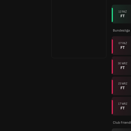
12 PAŹ
FT
Bundesliga
07 PAŹ
FT
30 WRZ
FT
23 WRZ
FT
17 WRZ
FT
Club Friend