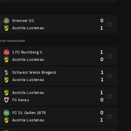
0
Kremser SC
1
Austria Lustenau
cze towarzyskie
1
1 FC Nurnberg II
0
Austria Lustenau
1
Schwarz Weiss Bregenz
1
Austria Lustenau
1
Austria Lustenau
0
FC Aarau
0
FC St. Gallen 1879
1
Austria Lustenau