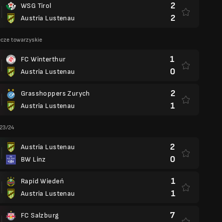
2
WSG Tirol
2
Austria Lustenau
cze towarzyskie
1
FC Winterthur
0
Austria Lustenau
2
Grasshoppers Zurych
1
Austria Lustenau
 23/24
2
Austria Lustenau
0
BW Linz
1
Rapid Wiedeń
1
Austria Lustenau
7
FC Salzburg