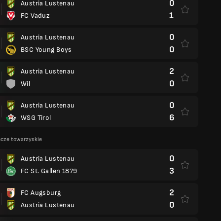
0
Austria Lustenau
1
FC Vaduz
0
Austria Lustenau
0
BSC Young Boys
2
Austria Lustenau
0
Wil
0
Austria Lustenau
6
WSG Tirol
cze towarzyskie
0
Austria Lustenau
3
FC St. Gallen 1879
2
FC Augsburg
0
Austria Lustenau