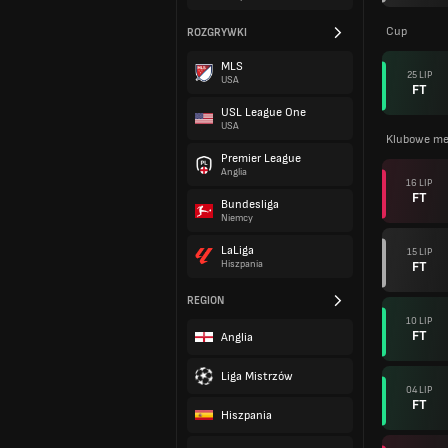
Cup
ROZGRYWKI
MLS
25 LIP
USA
FT
USL League One
USA
Klubowe me
Premier League
Anglia
16 LIP
FT
Bundesliga
Niemcy
LaLiga
15 LIP
FT
Hiszpania
REGION
10 LIP
FT
Anglia
Liga Mistrzów
04 LIP
FT
Hiszpania