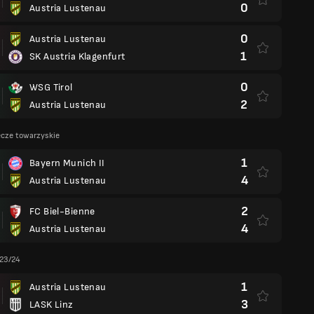
0
Austria Lustenau
0
Austria Lustenau
1
SK Austria Klagenfurt
0
WSG Tirol
2
Austria Lustenau
cze towarzyskie
1
Bayern Munich II
4
Austria Lustenau
2
FC Biel-Bienne
4
Austria Lustenau
 23/24
1
Austria Lustenau
3
LASK Linz