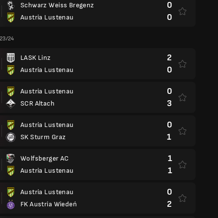
0
Schwarz Weiss Bregenz
0
Austria Lustenau
 23/24
2
LASK Linz
0
Austria Lustenau
0
Austria Lustenau
3
SCR Altach
0
Austria Lustenau
1
SK Sturm Graz
1
Wolfsberger AC
1
Austria Lustenau
0
Austria Lustenau
2
FK Austria Wiedeń