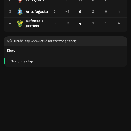
Antofagasta
6
3
6
-5
2
0
4
Defensa Y
4
4
6
-3
1
1
4
Justicia
Obróć, aby wyświetlić rozszerzoną tabelę
Klucz
Następny etap