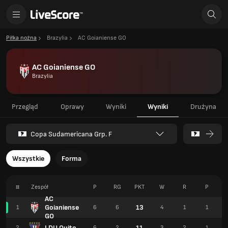
Piłka nożna
Brazylia
AC Goianiense GO
AC Goianiense GO
Brazylia
Przegląd
Oprawy
Wyniki
Wyniki
Drużyna
Copa Sudamericana Grp. F
Wszystkie
Forma
#
Zespół
P
RG
PKT
W
R
P
AC
Goianiense
13
1
6
6
4
1
1
GO
LDU Quito
11
2
6
2
3
2
1