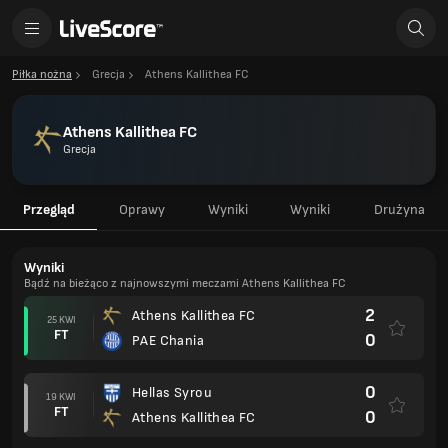
Piłka nożna
Grecja
Athens Kallithea FC
Athens Kallithea FC
Grecja
Przegląd
Oprawy
Wyniki
Wyniki
Drużyna
Wyniki
Bądź na bieżąco z najnowszymi meczami Athens Kallithea FC
2
Athens Kallithea FC
25 KWI
FT
0
PAE Chania
0
Hellas Syrou
19 KWI
FT
0
Athens Kallithea FC