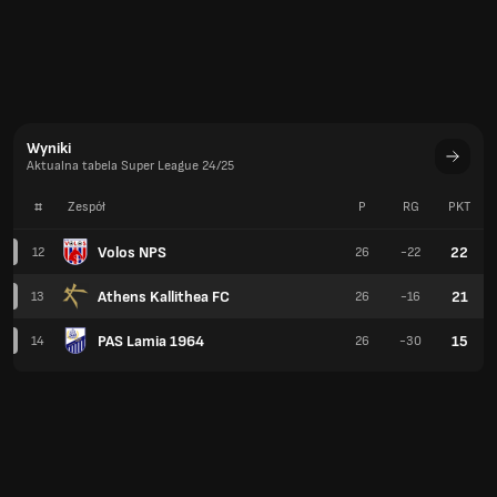
Wyniki
Aktualna tabela Super League 24/25
#
Zespół
P
RG
PKT
Volos NPS
22
12
26
-22
Athens Kallithea FC
21
13
26
-16
PAS Lamia 1964
15
14
26
-30