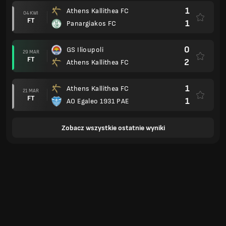
1
Athens Kallithea FC
04 KWI
FT
1
Panargiakos FC
0
GS Ilioupoli
29 MAR
FT
2
Athens Kallithea FC
1
Athens Kallithea FC
21 MAR
FT
1
AO Egaleo 1931 PAE
Zobacz wszystkie ostatnie wyniki