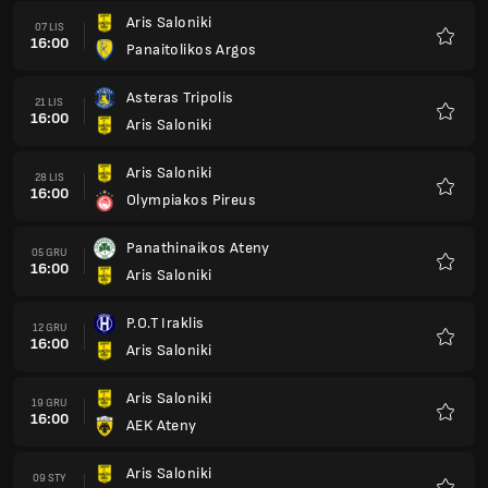
Aris Saloniki
07 LIS
16:00
Panaitolikos Argos
Ulubio
Asteras Tripolis
21 LIS
16:00
Aris Saloniki
Ulubio
Aris Saloniki
28 LIS
16:00
Olympiakos Pireus
Ulubio
Panathinaikos Ateny
05 GRU
16:00
Aris Saloniki
Ulubio
P.O.T Iraklis
12 GRU
16:00
Aris Saloniki
Ulubio
Aris Saloniki
19 GRU
16:00
AEK Ateny
Ulubio
Aris Saloniki
09 STY