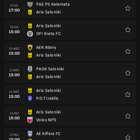
PAE PS Kalamata
22 SIE
17:00
Aris Saloniki
Ulubio
Aris Saloniki
29 SIE
15:00
OFI Kreta FC
Ulubio
AEK Ateny
05 WRZ
15:00
Aris Saloniki
Ulubio
PAOK Saloniki
12 WRZ
15:00
Aris Saloniki
Ulubio
Aris Saloniki
19 WRZ
15:00
P.O.T Iraklis
Ulubio
Aris Saloniki
10 PAŹ
15:00
Volos NPS
Ulubio
AE Kifisia FC
17 PAŹ
15:00