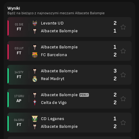
Wyniki
Bądź na bieżąco z najnowszymi meczami Albacete Balompie
2
Levante UD
01 SIE
FT
1
Albacete Balompie
1
Albacete Balompie
03 LUT
FT
2
FC Barcelona
3
Albacete Balompie
14 STY
FT
2
Real Madryt
2
Albacete Balompie
17 GRU
AP
2
Celta de Vigo
1
CD Leganes
04 GRU
FT
2
Albacete Balompie