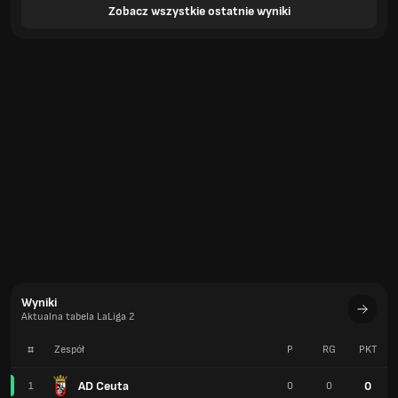
Zobacz wszystkie ostatnie wyniki
Wyniki
Aktualna tabela LaLiga 2
#
Zespół
P
RG
PKT
AD Ceuta
0
1
0
0
Albacete Balompie
0
2
0
0
UD Almeria
0
3
0
0