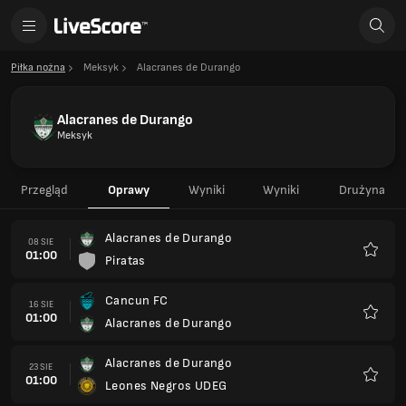
Piłka nożna
Meksyk
Alacranes de Durango
Alacranes de Durango
Meksyk
Przegląd
Oprawy
Wyniki
Wyniki
Drużyna
Alacranes de Durango
08 SIE
01:00
Piratas
Ulubio
Cancun FC
16 SIE
01:00
Alacranes de Durango
Ulubio
Alacranes de Durango
23 SIE
01:00
Leones Negros UDEG
Ulubio